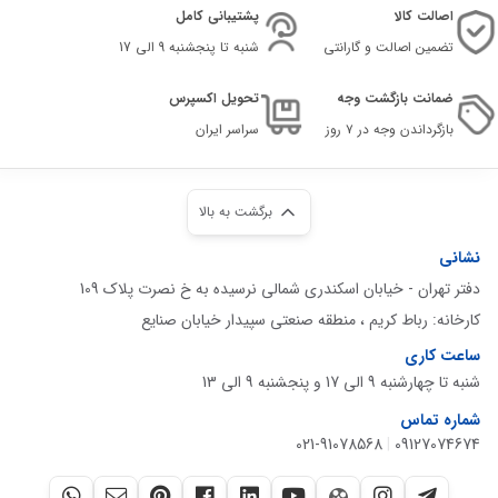
اصالت کالا
پشتیبانی کامل
تضمین اصالت و گارانتی
شنبه تا پنجشنبه 9 الی 17
ضمانت بازگشت وجه
تحویل اکسپرس
بازگرداندن وجه در ۷ روز
سراسر ایران
برگشت به بالا
نشانی
دفتر تهران - خیابان اسکندری شمالی نرسیده به خ نصرت پلاک 109
کارخانه: رباط کریم ، منطقه صنعتی سپیدار خیابان صنایع
ساعت کاری
شنبه تا چهارشنبه 9 الی 17 و پنجشنبه 9 الی 13
شماره تماس
021-91078568
|
09127074674