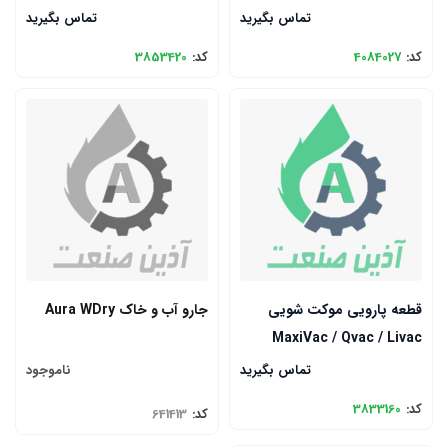
تماس بگیرید
تماس بگیرید
کد:
4084027
کد:
3853420
قطعه پارویی موکت شویی
جارو آب و خاک Aura WDry
MaxiVac / Qvac / Livac
تماس بگیرید
ناموجود
کد:
3833160
کد:
641413