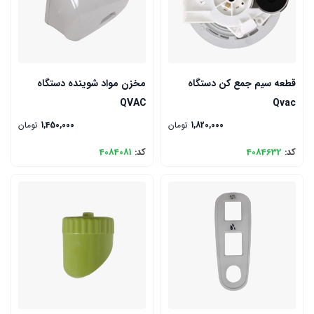
قطعه سیم جمع کن دستگاه
مخزن مواد شوینده دستگاه
QVAC
Qvac
1,820,000
تومان
1,450,000
تومان
کد:
4084632
کد:
4084081