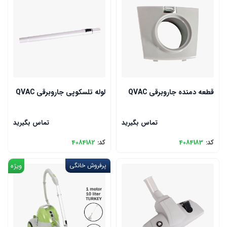
قطعه دمنده جاروبرقی QVAC
لوله تلسکوپی جاروبرقی QVAC
تماس بگیرید
تماس بگیرید
کد:
4084183
کد:
4084182
پرفروش خانگی
ویژه