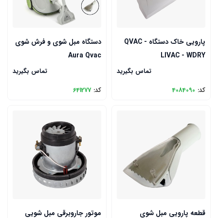
پارویی خاک دستگاه QVAC -
دستگاه مبل شوی و فرش شوی
Aura Qvac
LIVAC - WDRY
تماس بگیرید
تماس بگیرید
کد:
4084090
کد:
641277
قطعه پارویی مبل شوی
موتور جاروبرقی مبل شویی