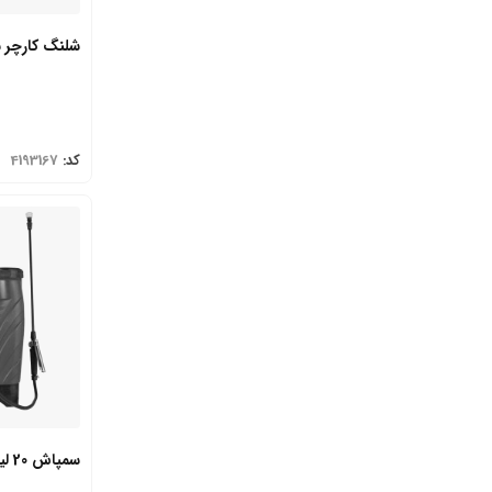
شلنگ کارچر سایز 1/2 طو
کد:
4193167
سمپاش 20 لیتری Po-200