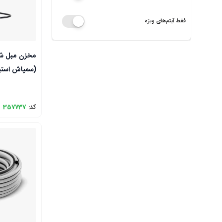
فقط آیتم‌های ویژه
مخزن مبل ش
(سمپاش استی
کد:
357737