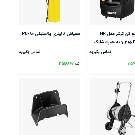
شلنگ جمع کن کرشر مدل HR
سمپاش 8 لیتری پلاستیکی PO-80
ه همراه شلنگ
تماس بگیرید
تماس بگیرید
357
کد:
3516842