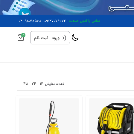
تماس با آذین صنعت
09127074674
021-91078568
0
ورود
|
ثبت نام
48
24
12
تعداد نمایش