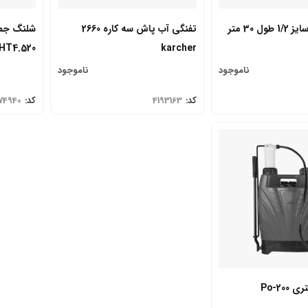
ل 30 متر
تفنگی آب پاش سه کاره 2660
شلنگ جمع
karcher
HT4.520 به همراه شلنگ
ناموجود
ناموجود
کد:
4193163
کد:
74940