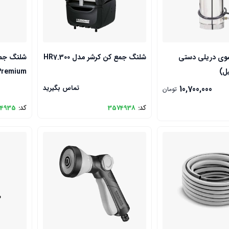
وی دریلی دستی
شلنگ جمع کن کرشر مدل HR7.300
ل)
7.315 Premium ب
10,700,000
تماس بگیرید
تومان
کد:
3574938
کد:
4935