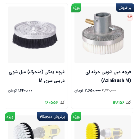
پر فروش
ویژه
%3
فرچه مبل شویی حرفه ای
فرچه یدکی (متحرک) مبل شوی
(AzinBrush M)
دریلی سری M
3,650,000
تومان
1,440,000
تومان
3,770,000
کد:
148156
کد:
160556
ویژه
پرفروش دیجیکالا
ویژه