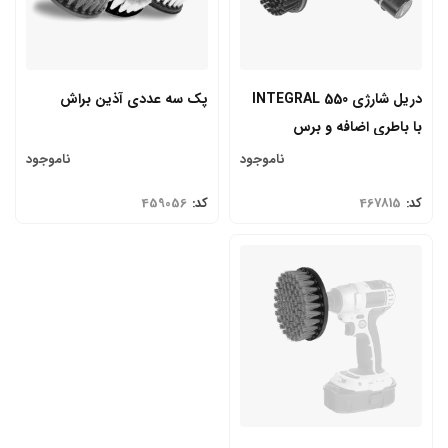
دریل شارژی INTEGRAL 550
پک سه عددی آذین براش
با باطری اضافه و برس
ناموجود
ناموجود
کد:
467815
کد:
459056