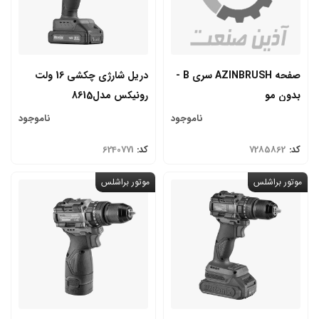
صفحه AZINBRUSH سری B -
دریل شارژی چکشی 16 ولت
بدون مو
رونیکس مدل8615
ناموجود
ناموجود
کد:
7285862
کد:
6240771
موتور براشلس
موتور براشلس