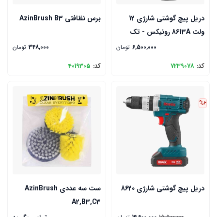
دریل پیچ گوشتی شارژی 12
برس نظافتی AzinBrush B3
ولت 8613A رونیکس - تک
باتری
6,500,000
تومان
348,000
تومان
کد:
7239078
کد:
4019305
%6
دریل پیچ گوشتی شارژی 8620
ست سه عددی AzinBrush
A2,B3,C3