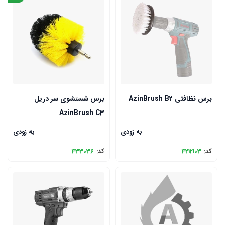
برس نظافتی AzinBrush B2
برس شستشوی سر دریل
AzinBrush C3
به زودی
به زودی
کد:
4212103
کد:
433036