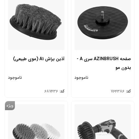
صفحه AZINBRUSH سری A -
آذین براش A1 (موی طبیعی)
بدون مو
ناموجود
ناموجود
کد:
764386
کد:
687436
ویژه