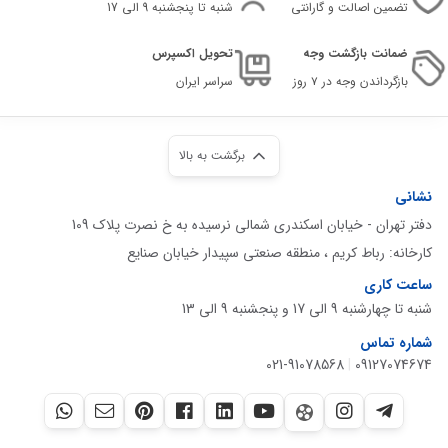
تضمین اصالت و گارانتی
شنبه تا پنجشنبه 9 الی 17
ضمانت بازگشت وجه
تحویل اکسپرس
بازگرداندن وجه در ۷ روز
سراسر ایران
برگشت به بالا
نشانی
دفتر تهران - خیابان اسکندری شمالی نرسیده به خ نصرت پلاک 109
کارخانه: رباط کریم ، منطقه صنعتی سپیدار خیابان صنایع
ساعت کاری
شنبه تا چهارشنبه 9 الی 17 و پنجشنبه 9 الی 13
شماره تماس
021-91078568
|
09127074674