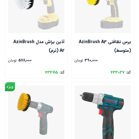
برس نظافتی AzinBrush A3
آذین براش مدل AzinBrush
(متوسط)
A2 (نرم)
390,000
تومان
578,000
تومان
کد:
433037
کد:
434715
ویژه