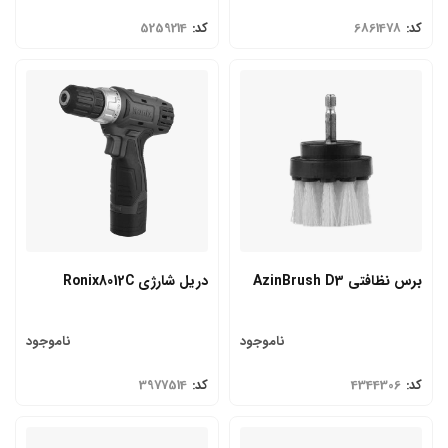
کد:
6861478
کد:
5259214
برس نظافتی AzinBrush D3
دریل شارژی Ronix8012C
ناموجود
ناموجود
کد:
4344306
کد:
3977514