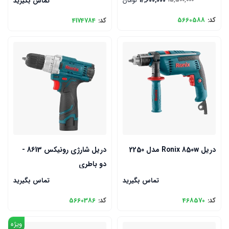
14,600,000
تومان
تماس بگیرید
15,500,000
کد:
5660588
کد:
4174784
دریل Ronix 850w مدل 2250
دریل شارژی رونیکس 8613 -
دو باطری
تماس بگیرید
تماس بگیرید
کد:
468570
کد:
5660386
ویژه