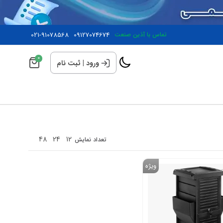
تماس با آذین صنعت
09127074674
021-91078568
0
ورود
|
ثبت نام
48
24
12
تعداد نمایش
ویژه