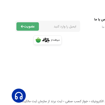
س با ما
عضویت
ما
عاليت دارد. داراى نماد اعتماد الكترونيك ؛ جواز كسب صنفى ؛ ثبت برند از سازمان ثبت مالكيت