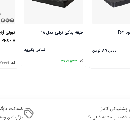
T64
طبقه یدکی ترالی مدل 18
ترولی آر
PRO-18
870,000
تماس بگیرید
تومان
کد:
3674533
کد:
74431
پشتیبانی کامل
ضمانت بازگ
شنبه تا پنجشنبه 9 الی 17
بازگرداندن وجه در 