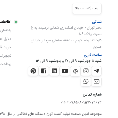
برگشت به بالا
نشانی
اطلاعات
دفتر تهران - خیابان اسکندری شمالی نرسیده به خ
راهنمای 
نصرت پلاک 109
دلایل ا
کارخانه: رباط کریم ، منطقه صنعتی سپیدار خیابان
صنایع
خرید اق
ساعت کاری
تجهیزات
شنبه تا چهارشنبه 9 الی 17 و پنجشنبه 9 الی 13
پرداخت 
شماره تماس
021-91078568
09127074674