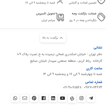
تضمین اصالت و گارانتی
شنبه تا پنجشنبه 9 الی 17
ضمانت بازگشت وجه
تحویل اکسپرس
بازگرداندن وجه در ۷ روز
سراسر ایران
برگشت به بالا
نشانی
دفتر تهران - خیابان اسکندری شمالی نرسیده به خ نصرت پلاک 109
کارخانه: رباط کریم ، منطقه صنعتی سپیدار خیابان صنایع
ساعت کاری
شنبه تا چهارشنبه 9 الی 17 و پنجشنبه 9 الی 13
شماره تماس
021-91078568
|
09127074674