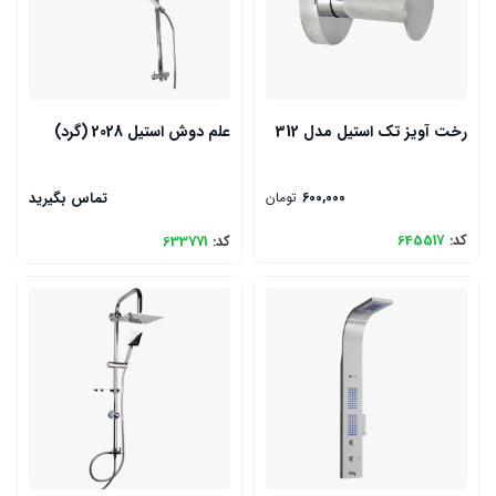
رخت آویز تک استیل مدل 312
علم دوش استیل 2028 (گرد)
600,000
تومان
تماس بگیرید
کد:
645517
کد:
633771