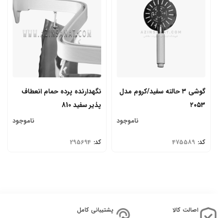
گوشی ۳ حالته سفید/کروم مدل
نگهدارنده پرده حمام انعطاف
۲۰۵۳
پذیر سفید 810
ناموجود
ناموجود
کد:
475589
کد:
295694
اصالت کالا
پشتیبانی کامل