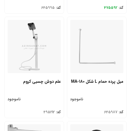
کد:
475592
کد:
645995
میل پرده حمام L شکل MA-180
علم دوش چسبی کروم
ناموجود
ناموجود
کد:
645987
کد:
495212