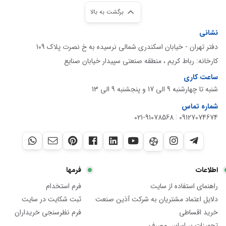
برگشت به بالا
نشانی
دفتر تهران - خیابان اسکندری شمالی نرسیده به خ نصرت پلاک 109
کارخانه: رباط کریم ، منطقه صنعتی سپیدار خیابان صنایع
ساعت کاری
شنبه تا چهارشنبه 9 الی 17 و پنجشنبه 9 الی 13
شماره تماس
021-91078568
|
09127074674
اطلاعات
فرمها
راهنمای استفاده از سایت
فرم استخدام
دلایل اعتماد مشتریان به شرکت آذین صنعت
ثبت شکایت در سایت
خرید اقساطی
فرم نظرسنجی خریداران
تجهیزات بر اساس مصرف