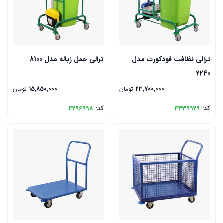
ترالی نظافت فودکورت مدل
ترالی حمل زباله مدل 8100
2240
23,700,000
تومان
15,850,000
تومان
کد:
4339929
کد:
4296998