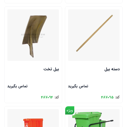
دسته بیل
بیل تخت
تماس بگیرید
تماس بگیرید
کد:
487095
کد:
487094
ویژه