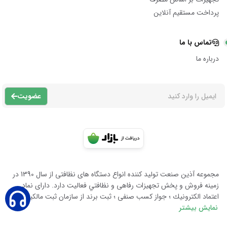
پرداخت مستقیم آنلاین
تماس با ما
درباره ما
عضویت
مجموعه آذين صنعت توليد كننده انواع دستگاه هاى نظافتى از سال 1390 در
زمينه فروش و پخش تجهيزات رفاهى و نظافتي فعاليت دارد. داراى نماد
اعتماد الكترونيك ؛ جواز كسب صنفى ؛ ثبت برند از سازمان ثبت مالكيت معن
نمایش بیشتر