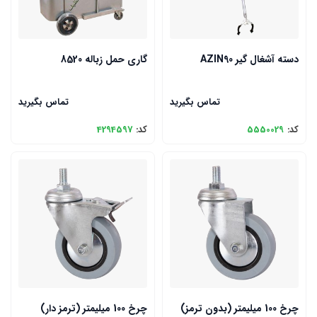
دسته آشغال گیر AZIN90
گاری حمل زباله 8520
تماس بگیرید
تماس بگیرید
کد:
5550029
کد:
4294597
چرخ 100 میلیمتر (بدون ترمز)
چرخ 100 میلیمتر (ترمز دار)