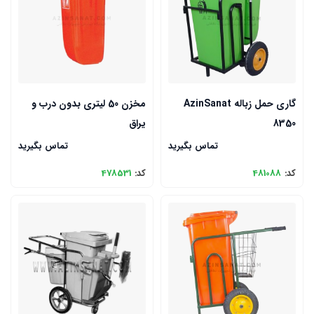
گاری حمل زباله AzinSanat
مخزن 50 لیتری بدون درب و
8350
یراق
تماس بگیرید
تماس بگیرید
کد:
481088
کد:
478531