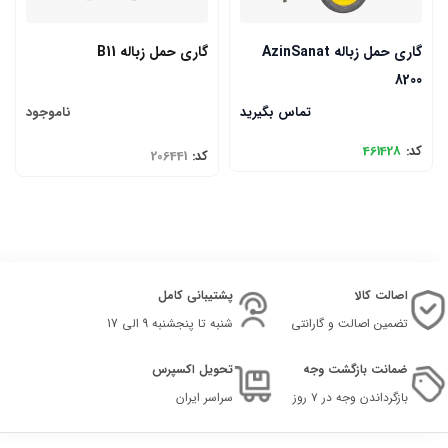
گاری حمل زباله AzinSanat
گاری حمل زباله B11
8200
تماس بگیرید
ناموجود
کد:
461428
کد:
206441
اصالت کالا
پشتیبانی کامل
تضمین اصالت و گارانتی
شنبه تا پنجشنبه 9 الی 17
ضمانت بازگشت وجه
تحویل اکسپرس
بازگرداندن وجه در ۷ روز
سراسر ایران