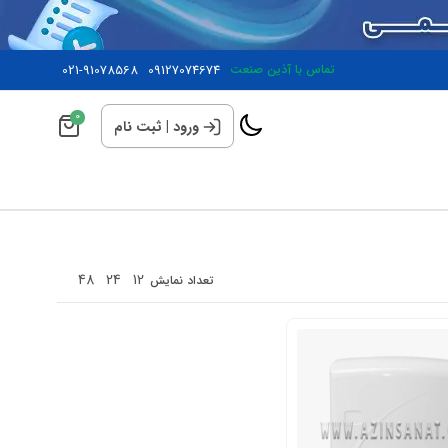
تماس با آذین صنعت
09127074674
021-91078568
0
ورود
|
ثبت نام
48
24
12
تعداد نمایش