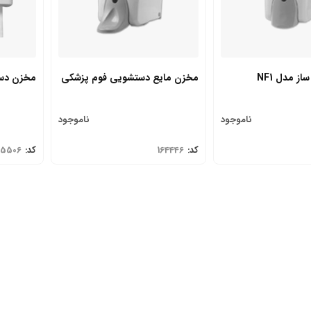
ز مدل NF1
مخزن مایع دستشویی فوم پزشکی
مخزن دستم
ناموجود
ناموجود
کد:
164446
کد:
25506