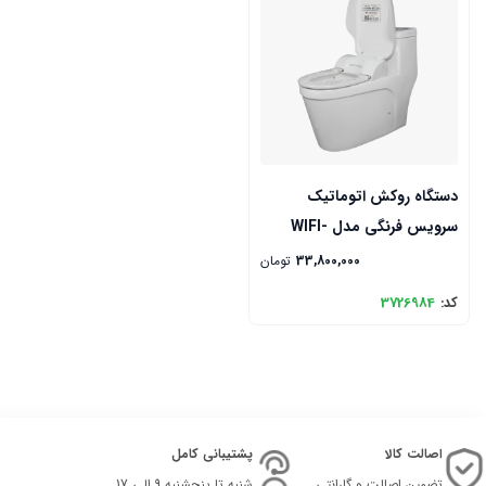
دستگاه روکش اتوماتیک
سرویس فرنگی مدل WIFI-
NS300B
33,800,000
تومان
کد:
3726984
اصالت کالا
پشتیبانی کامل
تضمین اصالت و گارانتی
شنبه تا پنجشنبه 9 الی 17