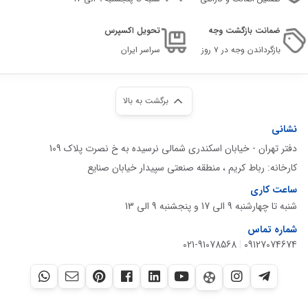
ضمانت بازگشت وجه
تحویل اکسپرس
بازگرداندن وجه در ۷ روز
سراسر ایران
برگشت به بالا
نشانی
دفتر تهران - خیابان اسکندری شمالی نرسیده به خ نصرت پلاک 109
کارخانه: رباط کریم ، منطقه صنعتی سپیدار خیابان صنایع
ساعت کاری
شنبه تا چهارشنبه 9 الی 17 و پنجشنبه 9 الی 13
شماره تماس
021-91078568
|
09127074674