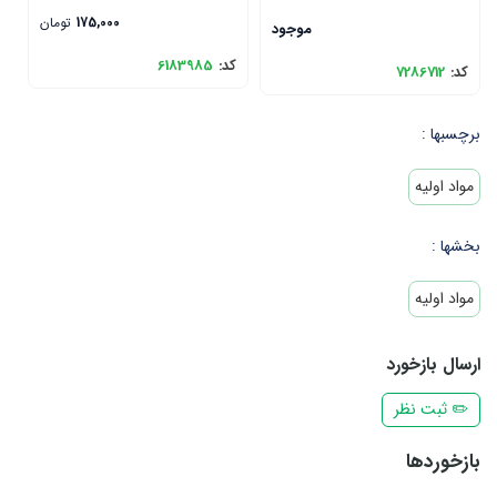
175,000
تومان
موجود
کد:
6183985
ک
کد:
7286712
برچسبها :
مواد اولیه
بخشها :
مواد اولیه
ارسال بازخورد
✏️ ثبت نظر
بازخوردها