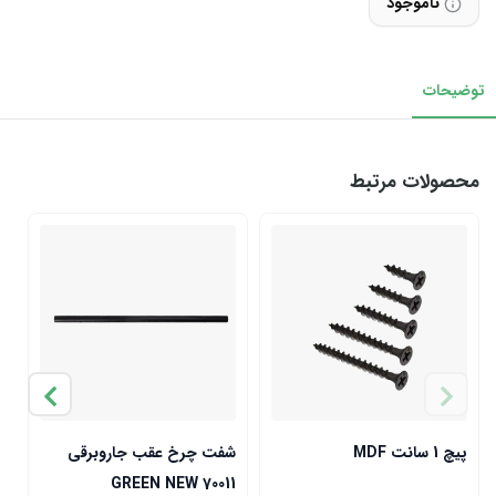
ناموجود
توضیحات
محصولات مرتبط
پیچ 1 سانت MDF
شفت چرخ عقب جاروبرقی
چ
0
GREEN NEW 70011