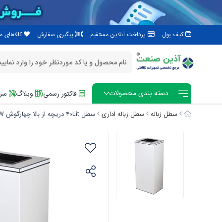
کیف پول
پرداخت آنلاین مستقیم
پیگیری سفارش
کالاهای 
دسته بندی محصولات
فاکتور رسمی
وبلاگ
سرو
سطل زباله
سطل زباله اداری
سطل 40Lit دریچه از بالا چهارگوش 740W -سفید