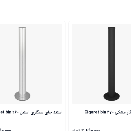
 Cigaret bin 270
استند جای سیگاری استیل Cigaret bin 260
90,000
3,490,000
تومان