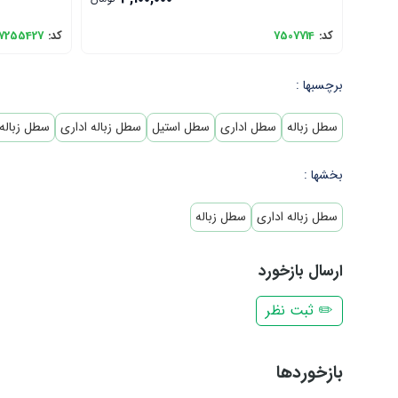
کد:
7507714
کد:
7255427
برچسبها :
سطل زباله
سطل اداری
سطل استیل
سطل زباله اداری
سطل زباله
بخشها :
سطل زباله اداری
سطل زباله
ارسال بازخورد
✏️ ثبت نظر
بازخوردها