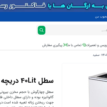
محبوب من
یس و تعمیرات
تماس با ما
پیگیری سفارش
سطل 40Lit دریچه از بالا چهارگوش 740W -سفید
گالوانیزه بوده و دارای سطل داخلی فلزی
جهت ریختن زباله تعبیه شده است.در 