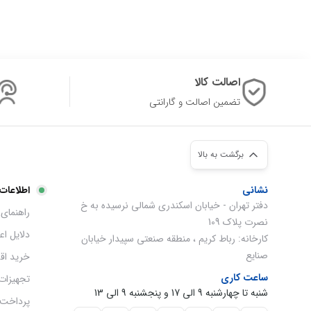
اصالت کالا
تضمین اصالت و گارانتی
برگشت به بالا
نشانی
اطلاعات
دفتر تهران - خیابان اسکندری شمالی نرسیده به خ
راهنمای 
نصرت پلاک 109
دلایل ا
کارخانه: رباط کریم ، منطقه صنعتی سپیدار خیابان
صنایع
خرید اق
ساعت کاری
تجهیزات
شنبه تا چهارشنبه 9 الی 17 و پنجشنبه 9 الی 13
پرداخت 