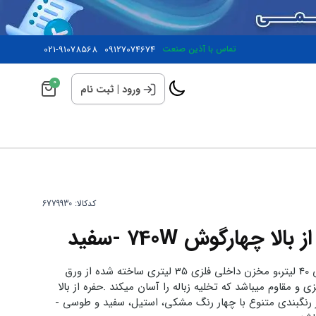
تماس با آذین صنعت
09127074674
021-91078568
0
ورود
|
ثبت نام
کدکالا:
سطل چهارگوش با حجم مخزن بیرونی 40 لیتر،و مخزن داخلی فلزی 35 لیتری ساخته شده از ورق
 و مقاوم میباشد که تخلیه زباله را آسان میکند .حفره از بالا
رنگبندی متنوع با چهار رنگ مشکی، استیل، سفید و طوسی -