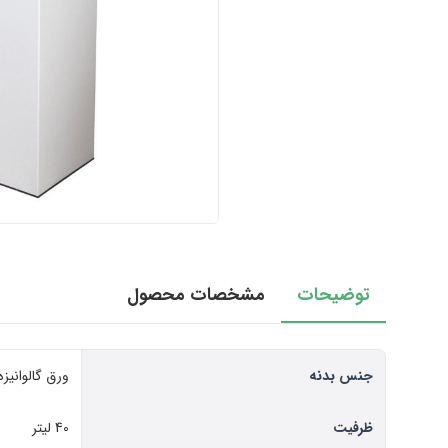
توضیحات
مشخصات محصول
جنس بدنه
ورق گالوانیزه
ظرفیت
40 لیتر