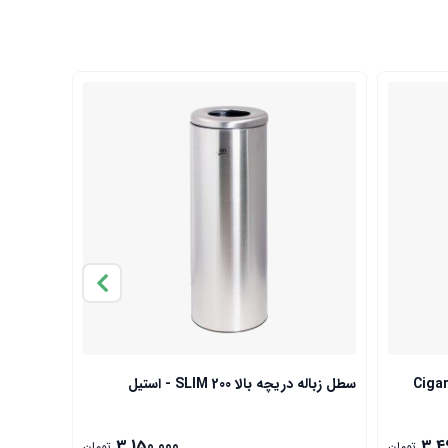
سطل زباله دریچه بالا SLIM 200 - استیل
سطل 30 لیتری B-300 Pushbin
3,150,000
3,4
تومان
تومان