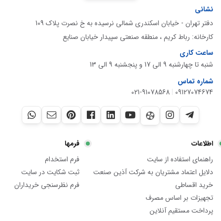
نشانی
دفتر تهران - خیابان اسکندری شمالی نرسیده به خ نصرت پلاک 109
کارخانه: رباط کریم ، منطقه صنعتی سپیدار خیابان صنایع
ساعت کاری
شنبه تا چهارشنبه 9 الی 17 و پنجشنبه 9 الی 13
شماره تماس
021-91078568
|
09127074674
اطلاعات
فرمها
راهنمای استفاده از سایت
فرم استخدام
دلایل اعتماد مشتریان به شرکت آذین صنعت
ثبت شکایت در سایت
خرید اقساطی
فرم نظرسنجی خریداران
تجهیزات بر اساس مصرف
پرداخت مستقیم آنلاین