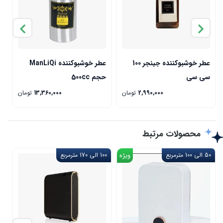
عطر خوشبوکننده جینجر 100
عطر خوشبوکننده ManLiQi
سی سی
حجم 500cc
حج
2,990,000
تومان
13,360,000
تومان
محصولات مرتبط
50 الی 100 مترمربع
ویژه
100 الی 170 مترمربع
خ