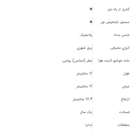
کنترل از راه دور
سنسور تشخیص نور
جنس بدنه
پلاستیک
انرژی مصرفی
برق شهری
ماده خوشبو کننده هوا
عطر (اسانس) روغنی
طول
12 سانتیمتر
عرض
12 سانتیمتر
ارتفاع
26.3 سانتیمتر
ضمانت
یک سال
متعلقات
ندارد