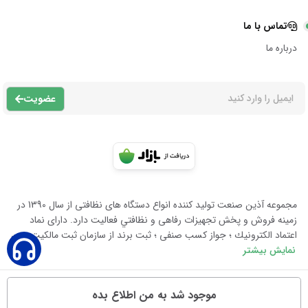
تماس با ما
درباره ما
عضویت
مجموعه آذين صنعت توليد كننده انواع دستگاه هاى نظافتى از سال 1390 در
زمينه فروش و پخش تجهيزات رفاهى و نظافتي فعاليت دارد. داراى نماد
اعتماد الكترونيك ؛ جواز كسب صنفى ؛ ثبت برند از سازمان ثبت مالكيت معن
نمایش بیشتر
موجود شد به من اطلاع بده
تمامی حقوق متعلق به آذین صنعت است