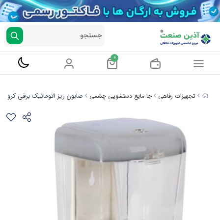
جستجو
0
صابون ریز اتوماتیک برقی کروم 218C
تجهیزات رفاهی
جا مایع دستشویی چشمی