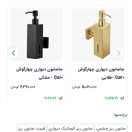
%2
جاصابون دیواری چهارگوش
جاصابون دیواری چهارگوش
ج
Q520 -طلایی
Q510 - مشکی
500
5,060,000
تومان
4,370,000
تومان
کد:
7017579
کد:
7017042
ک
برچسبها :
صابون ریز چشمی
صابون ریز اتوماتیک دیواری
قیمت صابون ریز