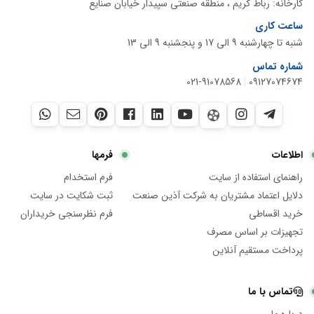
کارخانه: رباط کریم ، منطقه صنعتی سپیدار خیابان صنایع
ساعت کاری
شنبه تا چهارشنبه 9 الی 17 و پنجشنبه 9 الی 13
شماره تماس
021-91078568
|
09127074674
اطلاعات
فرمها
راهنمای استفاده از سایت
فرم استخدام
دلایل اعتماد مشتریان به شرکت آذین صنعت
ثبت شکایت در سایت
خرید اقساطی
فرم نظرسنجی خریداران
تجهیزات بر اساس مصرف
پرداخت مستقیم آنلاین
تماس با ما
درباره ما