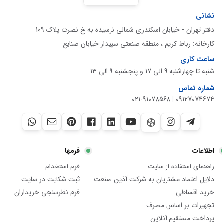
نشانی
دفتر تهران - خیابان اسکندری شمالی نرسیده به خ نصرت پلاک 109
کارخانه: رباط کریم ، منطقه صنعتی سپیدار خیابان صنایع
ساعت کاری
شنبه تا چهارشنبه 9 الی 17 و پنجشنبه 9 الی 13
شماره تماس
021-91078568
|
09127074674
اطلاعات
فرمها
راهنمای استفاده از سایت
فرم استخدام
دلایل اعتماد مشتریان به شرکت آذین صنعت
ثبت شکایت در سایت
خرید اقساطی
فرم نظرسنجی خریداران
تجهیزات بر اساس مصرف
پرداخت مستقیم آنلاین