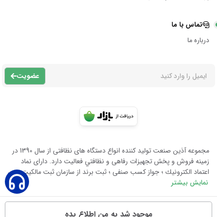
تماس با ما
درباره ما
عضویت
مجموعه آذين صنعت توليد كننده انواع دستگاه هاى نظافتى از سال 1390 در
زمينه فروش و پخش تجهيزات رفاهى و نظافتي فعاليت دارد. داراى نماد
اعتماد الكترونيك ؛ جواز كسب صنفى ؛ ثبت برند از سازمان ثبت مالكيت معن
نمایش بیشتر
موجود شد به من اطلاع بده