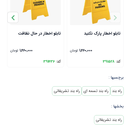
تابلو اخطار پارک نکنید
تابلو اخطار در حال نظافت
ت
1,460,000
تومان
1,460,000
تومان
کد:
391528
کد:
391436
ک
برچسبها :
راه بند
راه بند تسمه ای
راه بند تشریفاتی
بخشها :
راه بند تشریفاتی