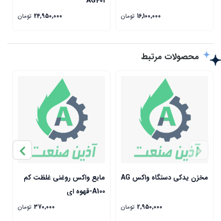
x
AG401
16,100,000
تومان
24,950,000
تومان
محصولات مرتبط
مخزن یدکی دستگاه واکس AG
مایع واکس روغنی غلظت کم
م
A100-قهوه ای
00
2,950,000
تومان
370,000
تومان