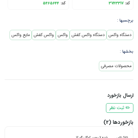
کد:
3743317
کد:
5465644
ک
برچسبها :
دستگاه واکس
دستگاه واکس کفش
واکس
واکس کفش
مایع واکس
بخشها :
محصولات مصرفی
ارسال بازخورد
✏️ ثبت نظر
بازخوردها (2)
ناشناس
شنبه 7 بهمن 1402 - 12:04