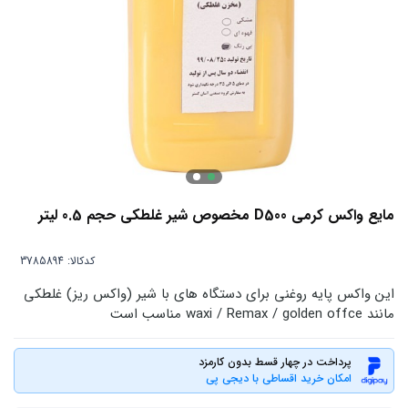
مایع واکس کرمی D500 مخصوص شیر غلطکی حجم 0.5 لیتر
کدکالا:
این واکس پایه روغنی برای دستگاه های با شیر (واکس ریز) غلطکی
مانند waxi / Remax / golden offce مناسب است
پرداخت در چهار قسط بدون کارمزد
امکان خرید اقساطی با دیجی پی