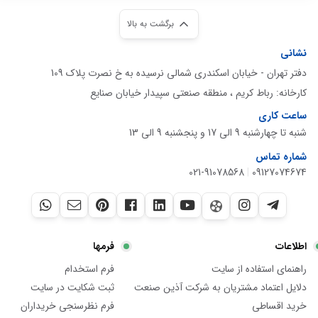
برگشت به بالا
نشانی
دفتر تهران - خیابان اسکندری شمالی نرسیده به خ نصرت پلاک 109
کارخانه: رباط کریم ، منطقه صنعتی سپیدار خیابان صنایع
ساعت کاری
شنبه تا چهارشنبه 9 الی 17 و پنجشنبه 9 الی 13
شماره تماس
021-91078568
|
09127074674
اطلاعات
فرمها
راهنمای استفاده از سایت
فرم استخدام
دلایل اعتماد مشتریان به شرکت آذین صنعت
ثبت شکایت در سایت
خرید اقساطی
فرم نظرسنجی خریداران