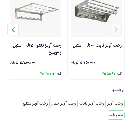
رخت آویز ثابت J600 - استیل
رخت آویز تاشو J650 - استیل
رخ
(60cm)
5,750,000
تومان
5,980,000
تومان
کد:
7551297
کد:
7535003
ک
برچسبها :
رخت آویز
رخت آویز ثابت
رخت آویز حمام
رخت آویز هتلی
بند رخت