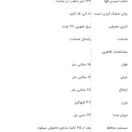
حجم دمیدن هوا
224 متر مکعب در ساعت
زمان خشک کردن دست
10 الی 15 ثانیه
انرژی مصرفی
برق شهری 220 ولت
ضمانت
یکسال ضمانت
مشخصات ظاهری
طول
15 سانتی متر
عرض
16 سانتی متر
ارتفاع
28 سانتی متر
وزن
3.2 کیلوگرم
میزان صدا
72 دسی بل
سیستم محافظ
بعد از 45 ثانیه مداوم خاموش میشود