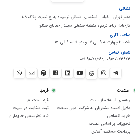
نشانی
دفتر تهران - خیابان اسکندری شمالی نرسیده به خ نصرت پلاک 109
کارخانه: رباط کریم ، منطقه صنعتی سپیدار خیابان صنایع
ساعت کاری
شنبه تا چهارشنبه 9 الی 17 و پنجشنبه 9 الی 13
شماره تماس
021-91078568
|
09127074674
اطلاعات
فرمها
راهنمای استفاده از سایت
فرم استخدام
دلایل اعتماد مشتریان به شرکت آذین صنعت
ثبت شکایت در سایت
خرید اقساطی
فرم نظرسنجی خریداران
تجهیزات بر اساس مصرف
پرداخت مستقیم آنلاین