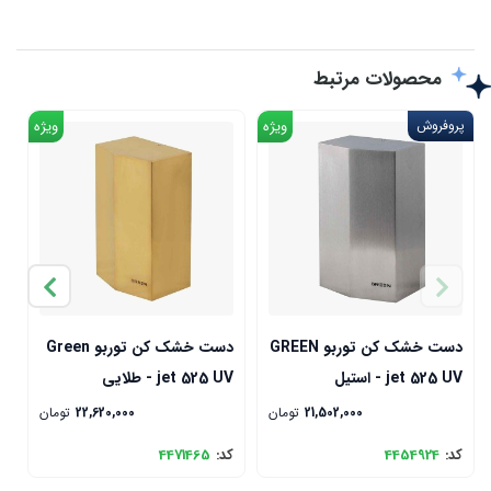
محصولات مرتبط
پروفروش
ویژه
ویژه
دست خشک کن توربو GREEN
دست خشک کن توربو Green
jet 525 UV - استیل
jet 525 UV - طلایی
V
21,502,000
تومان
22,620,000
تومان
کد:
4454924
کد:
4471465
ک