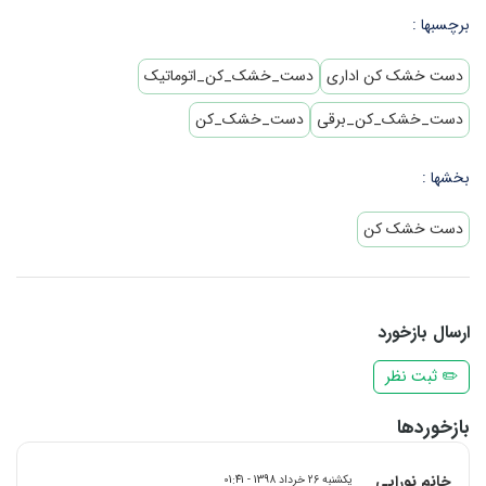
برچسبها :
دست خشک کن اداری
دست_خشک_کن_اتوماتیک
دست_خشک_کن_برقی
دست_خشک_کن
بخشها :
دست خشک کن
ارسال بازخورد
✏️ ثبت نظر
بازخوردها
خانم نورایی
یکشنبه 26 خرداد 1398 - 01:41