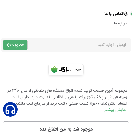
تماس با ما
درباره ما
عضویت
مجموعه آذين صنعت توليد كننده انواع دستگاه هاى نظافتى از سال 1390 در
زمينه فروش و پخش تجهيزات رفاهى و نظافتي فعاليت دارد. داراى نماد
اعتماد الكترونيك ؛ جواز كسب صنفى ؛ ثبت برند از سازمان ثبت مالكيت معن
نمایش بیشتر
موجود شد به من اطلاع بده
تمامی حقوق متعلق به آذین صنعت است