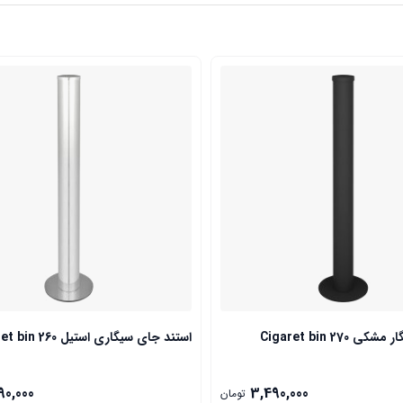
 Cigaret bin 270
استند جای سیگاری استیل Cigaret bin 260
90,000
3,490,000
تومان