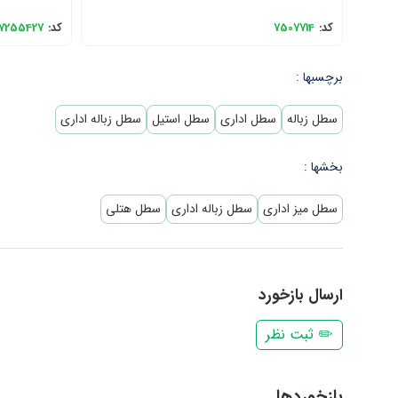
کد:
7507714
کد:
7255427
برچسبها :
سطل زباله
سطل اداری
سطل استیل
سطل زباله اداری
بخشها :
سطل میز اداری
سطل زباله اداری
سطل هتلی
ارسال بازخورد
✏️ ثبت نظر
بازخوردها