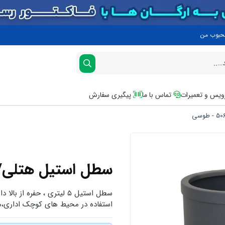
محبوب من
یس و تعمیرات
تماس با ما
پیگیری سفارش
سطل استیل هتلی/اداری ۵ لیتری G
سطل استیل ۵ لیتری ، حفر
استفاده در محیط های کوچک اداری،منا