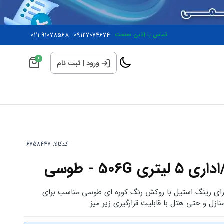
تماس با آذین صنعت
09127074674
021-91078568
0
ورود
|
ثبت نام
کدکالا:
506 - طوسی
ه از بالا دارای رینگ استیل با روکش رنگ کوره ای طوسی مناسب برای
زل و حتی هتل با قابلیت قرارگیری زیر میز