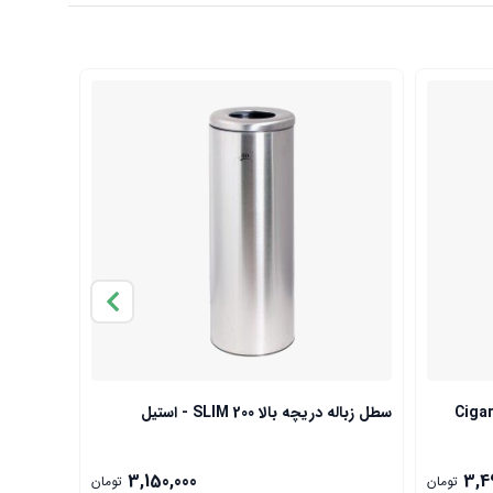
سطل زباله دریچه بالا SLIM 200 - استیل
سطل 30 لیتری B-300 Pushbin
3,150,000
3,4
تومان
تومان