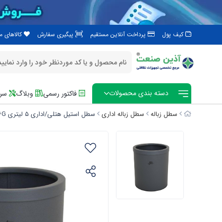
کیف پول
پرداخت آنلاین مستقیم
پیگیری سفارش
کالاهای 
دسته بندی محصولات
فاکتور رسمی
وبلاگ
سرو
سطل زباله
سطل زباله اداری
سطل استیل هتلی/اداری ۵ لیتری 506G - طوسی