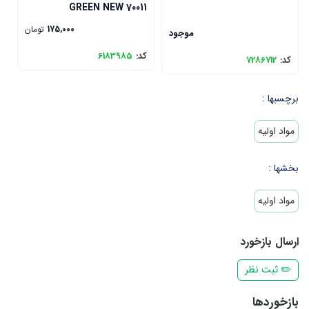
0
GREEN NEW 70011
175,000
تومان
موجود
کد:
6183985
ک
کد:
7286712
برچسبها :
مواد اولیه
بخشها :
مواد اولیه
ارسال بازخورد
✏️ ثبت نظر
بازخوردها