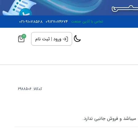
تماس با آذین صنعت
09127074674
021-91078568
0
ورود
|
ثبت نام
کدکالا:
باشد و فروش جانبی ندارد.