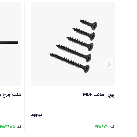
پیچ 1 سانت MDF
شفت چرخ عقب جاروب
موجود
کد:
7286712
کد:
6183985