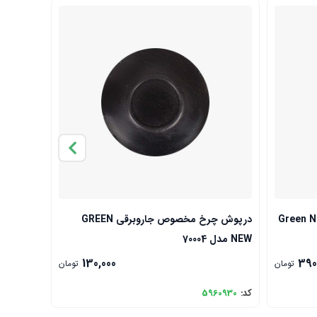
درپوش چرخ مخصوص جاروبرقی GREEN
دستگیره جلوی ج
NEW مدل 70004
130,000
390
تومان
تومان
کد:
5960930
کد:
79075