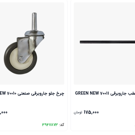
رقی GREEN NEW 70011
چرخ جلو جاروبرقی صنعتی Green NEW 70010
,000
175,000
تومان
کد:
3947873