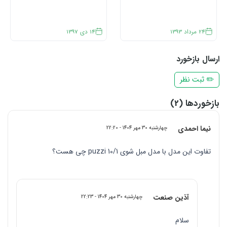
24
مرداد
1393
14
دی
1397
ارسال بازخورد
✏️ ثبت نظر
بازخوردها (2)
نیما احمدی
چهارشنبه 30 مهر 1404 - 22:20
تفاوت این مدل با مدل مبل شوی puzzi 10/1 چی هست؟
آذین صنعت
چهارشنبه 30 مهر 1404 - 22:23
سلام