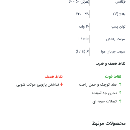
فرکانس
(هرتز) 50 - 60
ولتاژ (V)
220 - 240
توان پمپ
40 وات
سرعت پاشش
l / min
سرعت جریان هوا
l / s) 61)
نقاط ضعف و قدرت
نقاط قوت
نقاط ضعف
ابعاد کوچک و حمل راحت
نداشتن پارویی موکت شویی
مخزن جداشونده
اتصالات حرفه ای
محصولات مرتبط