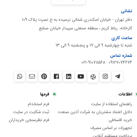
نشانی
دفتر تهران - خیابان اسکندری شمالی نرسیده به خ نصرت پلاک 109
کارخانه: رباط کریم ، منطقه صنعتی سپیدار خیابان صنایع
ساعت کاری
شنبه تا چهارشنبه 9 الی 17 و پنجشنبه 9 الی 13
شماره تماس
021-91078568
|
09127074674
اطلاعات
فرمها
راهنمای استفاده از سایت
فرم استخدام
دلایل اعتماد مشتریان به شرکت آذین صنعت
ثبت شکایت در سایت
خرید اقساطی
فرم نظرسنجی خریداران
تجهیزات بر اساس مصرف
پرداخت مستقیم آنلاین