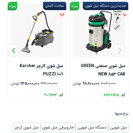
جدیدترین دستگاه مبل شوی
ویژه
ساخت آلمان
ویژه
%4
%1
مبل شوی صنعتی GREEN
مبل شوی کارچر Karcher
C
PUZZI 10/1
NEW 853 CAB
98,700,000
تومان
235,000,000
تومان
244,000,000
100,200,000
کد:
6436745
کد:
309324
ک
برچسبها :
مبل شویی
دستگاه مبل شویی
جاروبرقی مبل شوی
مبل شوی کرچر