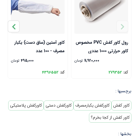
رول کاور کفش PVC مخصوص
کاور آستین (ساق دست) یکبار
م
کاور حرارتی 1000 عددی
مصرف - 100 عدد
0
11,920,000
تومان
495,000
تومان
کد:
279352
کد:
4396552
ک
برچسبها :
کاور کفش
کاورکفش یکبارمصرف
کاورکفش دستی
کاورکفش پلاستیکی
کاور کفش از کجا بخرم؟
بخشها :