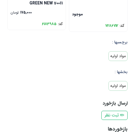
0
GREEN NEW 70011
175,000
تومان
موجود
کد:
6183985
ک
کد:
7286712
برچسبها :
مواد اولیه
بخشها :
مواد اولیه
ارسال بازخورد
✏️ ثبت نظر
بازخوردها