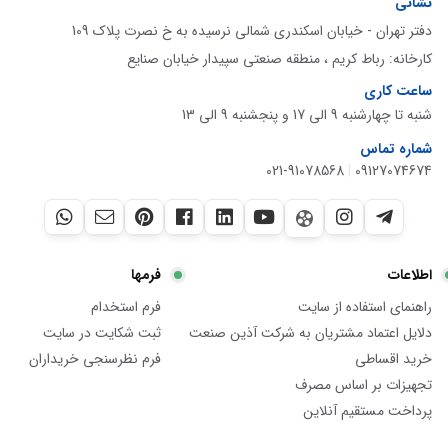
نشانی
دفتر تهران - خیابان اسکندری شمالی نرسیده به خ نصرت پلاک 109
کارخانه: رباط کریم ، منطقه صنعتی سپیدار خیابان صنایع
ساعت کاری
شنبه تا چهارشنبه 9 الی 17 و پنجشنبه 9 الی 13
شماره تماس
021-91078568
|
09127074674
اطلاعات
فرمها
راهنمای استفاده از سایت
فرم استخدام
دلایل اعتماد مشتریان به شرکت آذین صنعت
ثبت شکایت در سایت
خرید اقساطی
فرم نظرسنجی خریداران
تجهیزات بر اساس مصرف
پرداخت مستقیم آنلاین