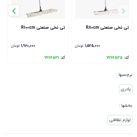
تی نخی صنعتی R80cm
تی نخی صنعتی R100cm
ن
د
1,525,000
تومان
1,960,000
تومان
کد:
7264535
کد:
7264531
ک
برچسبها :
پادری
بخشها :
لوازم نظافتی