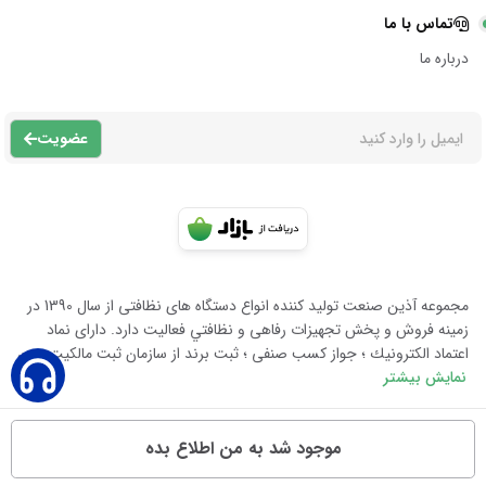
تماس با ما
درباره ما
عضویت
مجموعه آذين صنعت توليد كننده انواع دستگاه هاى نظافتى از سال 1390 در
زمينه فروش و پخش تجهيزات رفاهى و نظافتي فعاليت دارد. داراى نماد
اعتماد الكترونيك ؛ جواز كسب صنفى ؛ ثبت برند از سازمان ثبت مالكيت معن
نمایش بیشتر
موجود شد به من اطلاع بده
تمامی حقوق متعلق به آذین صنعت است