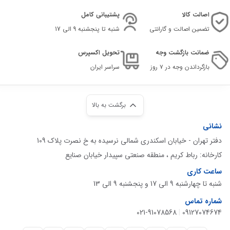
اصالت کالا
پشتیبانی کامل
تضمین اصالت و گارانتی
شنبه تا پنجشنبه 9 الی 17
ضمانت بازگشت وجه
تحویل اکسپرس
بازگرداندن وجه در ۷ روز
سراسر ایران
برگشت به بالا
نشانی
دفتر تهران - خیابان اسکندری شمالی نرسیده به خ نصرت پلاک 109
کارخانه: رباط کریم ، منطقه صنعتی سپیدار خیابان صنایع
ساعت کاری
شنبه تا چهارشنبه 9 الی 17 و پنجشنبه 9 الی 13
شماره تماس
021-91078568
|
09127074674