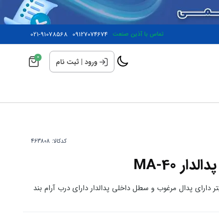
تماس با آذین صنعت
09127074674
021-91078568
0
ورود
|
ثبت نام
کدکالا:
ار MA-40
استیل پدال دار با ظرفیت ۴۰ لیتر دارای پدال مرغوب و سطل داخلی پدالدار دارای درب آرام بند