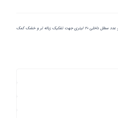
با ازدیاد زباله های اداری و خانگی تفکیک زباله جزو الزامات جهت کم کردن زباله می باشد . سطل زباله دوقلو پدالدار مدل MA40 با داشتن دو عدد سطل داخلی ۲۰ لیتری جهت تفکیک زباله تر و خشک کمک