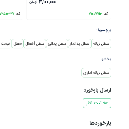
3,100,000
تومان
کد:
7507714
کد:
7255427
برچسبها :
سطل زباله
سطل پدالدار
سطل پدالی
سطل آشغال
سطل
قیمت 
بخشها :
سطل زباله اداری
ارسال بازخورد
✏️ ثبت نظر
بازخوردها