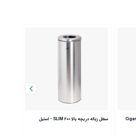
سطل زباله دریچه بالا SLIM 200 - استیل
سطل 30 لیتری B-300 Pushbin