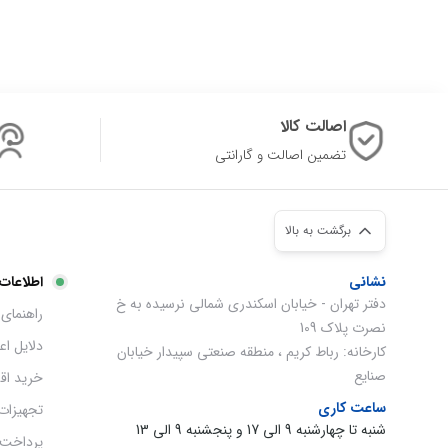
اصالت کالا
تضمین اصالت و گارانتی
برگشت به بالا
نشانی
اطلاعات
دفتر تهران - خیابان اسکندری شمالی نرسیده به خ
راهنمای 
نصرت پلاک 109
دلایل ا
کارخانه: رباط کریم ، منطقه صنعتی سپیدار خیابان
صنایع
خرید اق
ساعت کاری
تجهیزات
شنبه تا چهارشنبه 9 الی 17 و پنجشنبه 9 الی 13
پرداخت 