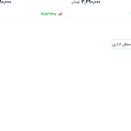
90,000
3,490,000
تومان
کد:
7253745
سطل اداری