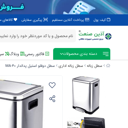
کیف پول
پرداخت آنلاین مستقیم
پیگیری سفارش
کالاهای 
دسته بندی محصولات
فاکتور رسمی
وبلاگ
سرو
سطل زباله
سطل زباله اداری
سطل دوقلو استیل پدالدار MA-40