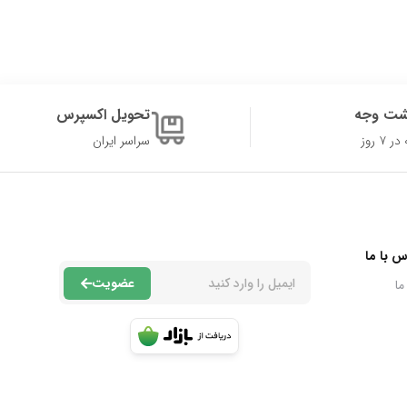
شت وجه
تحویل اکسپرس
۷ روز
سراسر ایران
س با ما
عضویت
ما