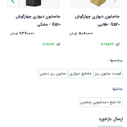
جاصابون دیواری چهارگوش
جاصابون دیواری چهارگوش
ج
Q520 -طلایی
Q510 - مشکی
500
5,060,000
تومان
4,370,000
تومان
کد:
7017579
کد:
7017042
ک
برچسبها :
قیمت صابون ریز
جامایع دیواری
صابون ریز دستی
بخشها :
جا مایع دستشویی چشمی
ارسال بازخورد