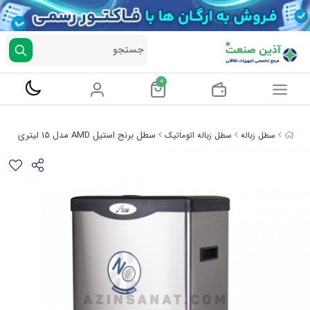
جستجو
0
سطل برنج استیل AMD مدل 15 لیتری
سطل زباله
سطل زباله اتوماتیک