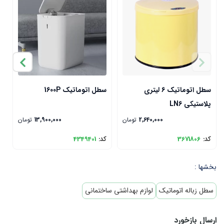
سطل اتوماتیک 6 لیتری
سطل اتوماتیک 1600P
آد
پلاستیکی LN6
2,640,000
تومان
13,900,000
تومان
کد:
3671806
کد:
4349401
ک
بخشها :
سطل زباله اتوماتیک
لوازم بهداشتی ساختمانی
ارسال بازخورد