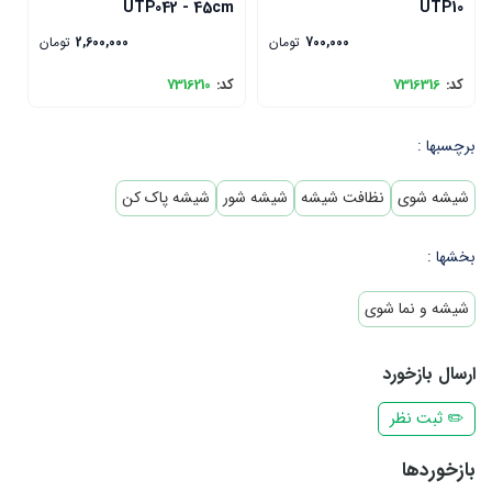
m
UTP042 - 45cm
UTP10
700,000
تومان
2,600,000
تومان
کد:
7316316
کد:
7316210
ک
برچسبها :
شیشه شوی
نظافت شیشه
شیشه شور
شیشه پاک کن
بخشها :
شیشه و نما شوی
ارسال بازخورد
✏️ ثبت نظر
بازخوردها