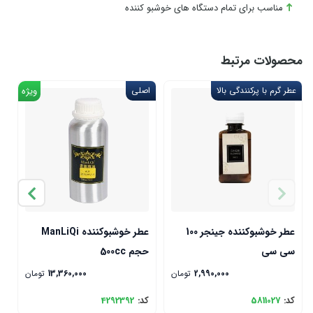
مناسب برای تمام دستگاه های خوشبو کننده
محصولات مرتبط
عطر گرم با پرکنندگی بالا
اصلی
ویژه
ا
عطر خوشبوکننده جینجر 100
عطر خوشبوکننده ManLiQi
سی سی
حجم 500cc
حج
2,990,000
تومان
13,360,000
تومان
کد:
5811027
کد:
4292392
ک