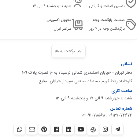
تضمین اصالت و گارانتی
شنبه تا پنجشنبه 9 الی 17
ضمانت بازگشت وجه
تحویل اکسپرس
بازگرداندن وجه در ۷ روز
سراسر ایران
برگشت به بالا
نشانی
دفتر تهران - خیابان اسکندری شمالی نرسیده به خ نصرت پلاک 109
کارخانه: رباط کریم ، منطقه صنعتی سپیدار خیابان صنایع
ساعت کاری
شنبه تا چهارشنبه 9 الی 17 و پنجشنبه 9 الی 13
شماره تماس
021-91078568
|
09127074674