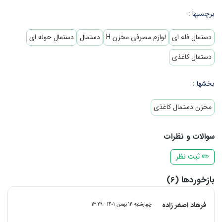
برچسبها :
دستمال فله ای
لوازم مصرفی مخزن H
دستمال
دستمال حوله ای
دستمال کاغذی
بخشها :
مخزن دستمال کاغذی
سوالات و نظرات
✏️ ثبت نظر
بازخوردها (6)
فرهاد اصغر زاده
چهارشنبه 12 بهمن 1401 - 13:29