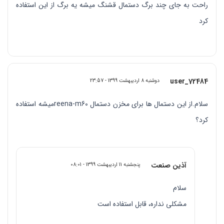
راحت به جای چند برگ دستمال قشنگ میشه یه برگ از این استفاده
کرد
user_72484
دوشنبه 8 اردیبهشت 1399 - 23:57
سلام.از این دستمال ها برای مخزن دستمال reena-m60میشه استفاده
کرد؟
آذین صنعت
پنجشنبه 11 اردیبهشت 1399 - 08:01
سلام
مشکلی نداره، قابل استفاده است