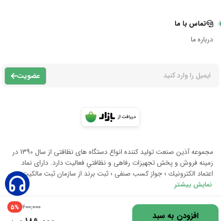
تماس با ما
درباره ما
عضویت
مجموعه آذين صنعت توليد كننده انواع دستگاه هاى نظافتى از سال 1390 در
زمينه فروش و پخش تجهيزات رفاهى و نظافتي فعاليت دارد. داراى نماد
اعتماد الكترونيك ؛ جواز كسب صنفى ؛ ثبت برند از سازمان ثبت مالكيت معن
نمایش بیشتر
200,000
5%
افزودن به سبد
تمامی حقوق متعلق به آذین صنعت است