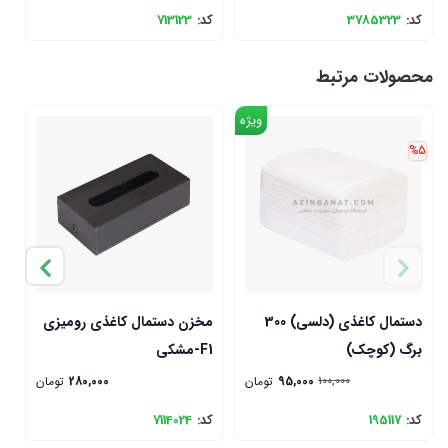
کد:
3785323
کد:
713123
محصولات مرتبط
ویژه
%5
دستمال کاغذی (دلسی) 300
مخزن دستمال کاغذی رومیزی
ج
برگ (کوچک)
F1-مشکی
IG
95,000
تومان
280,000
تومان
100,000
کد:
195117
کد:
7114024
ک