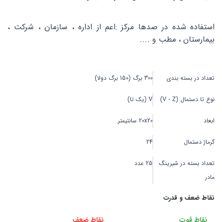
استفاده شده در صدها مرکز :اعم از اداره ، سازمان ، شرکت ،
بیمارستان ، مطب و ....
تعداد در بسته بندی
300 برگ (150 برگ دولا)
نوع تا دستمال (V - Z)
V (یک تا)
ابعاد
20x20 سانتیمتر
گرماژ دستمال
24
تعداد بسته در شیرینگ
25 عدد
مادر
نقاط ضعف و قدرت
نقاط قوت
نقاط ضعف