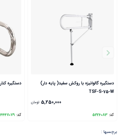
دستگیره گالوانیزه با روکش سفید( پایه دار)
دستگیره کنار رو
TSF-S-75-W
5,250,000
تومان
کد:
5226083
کد:
4447079
برچسبها :