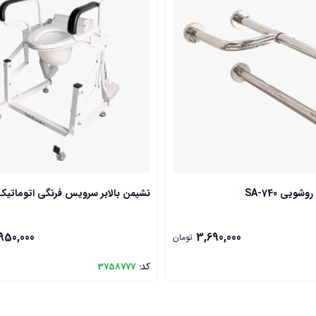
شویی SA-740
نشیمن بالابر سرویس فرنگی اتوماتیک A805
950,000
3,690,000
تومان
کد:
3758777