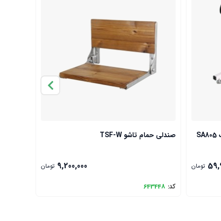
S
صندلی حمام تاشو TSF-W
دستگیره استی
9,200,000
59,
تومان
تومان
کد:
643448
کد:
33911