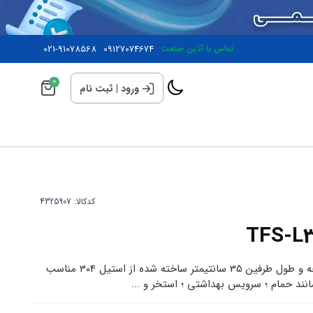
تماس با آذین صنعت
09127074674
021-91078568
0
ورود
|
ثبت نام
کدکالا:
دستگیره استیل کمکی با زاویه 90 درجه و طول طرفین 35 سانتیمتر ساخته شده از استیل 304 مناسب
ند حمام ؛ سرویس بهداشتی ؛ استخر و ...