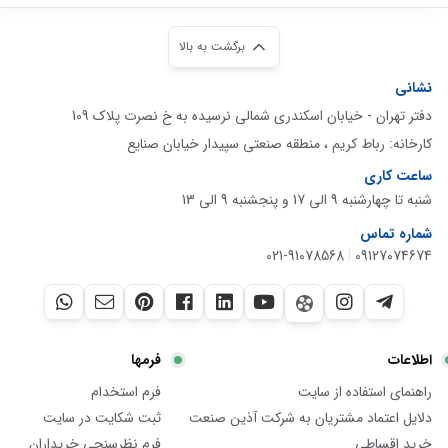
برگشت به بالا
نشانی
دفتر تهران - خیابان اسکندری شمالی نرسیده به خ نصرت پلاک 109
کارخانه: رباط کریم ، منطقه صنعتی سپیدار خیابان صنایع
ساعت کاری
شنبه تا چهارشنبه 9 الی 17 و پنجشنبه 9 الی 13
شماره تماس
021-91078568
|
09127074674
اطلاعات
فرمها
راهنمای استفاده از سایت
فرم استخدام
دلایل اعتماد مشتریان به شرکت آذین صنعت
ثبت شکایت در سایت
خرید اقساطی
فرم نظرسنجی خریداران