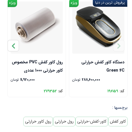
پرفروش ترین در دنیا
ویژه
ویژه
دستگاه کاور کفش حرارتی
رول کاور کفش PVC مخصوص
د
Green 4C
کاور حرارتی 1000 عددی
ح
288,600,000
تومان
11,920,000
تومان
کد:
196159
کد:
279352
ک
برچسبها :
کاور کفش
کاور-کفش-حرارتی
رول حرارتی
رول کاور حرارتی