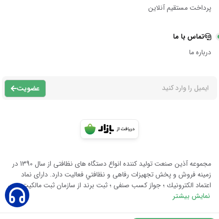
پرداخت مستقیم آنلاین
تماس با ما
درباره ما
عضویت
مجموعه آذين صنعت توليد كننده انواع دستگاه هاى نظافتى از سال 1390 در
زمينه فروش و پخش تجهيزات رفاهى و نظافتي فعاليت دارد. داراى نماد
اعتماد الكترونيك ؛ جواز كسب صنفى ؛ ثبت برند از سازمان ثبت مالكيت معن
نمایش بیشتر