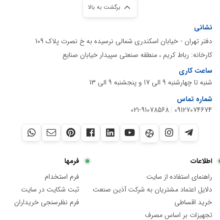
برگشت به بالا
نشانی
دفتر تهران - خیابان اسکندری شمالی نرسیده به خ نصرت پلاک 109
کارخانه: رباط کریم ، منطقه صنعتی سپیدار خیابان صنایع
ساعت کاری
شنبه تا چهارشنبه 9 الی 17 و پنجشنبه 9 الی 13
شماره تماس
021-91078568
|
09127074674
اطلاعات
فرمها
راهنمای استفاده از سایت
فرم استخدام
دلایل اعتماد مشتریان به شرکت آذین صنعت
ثبت شکایت در سایت
خرید اقساطی
فرم نظرسنجی خریداران
تجهیزات بر اساس مصرف