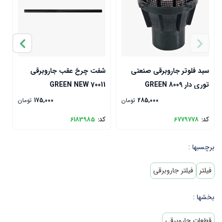
سبد فلوتر جاروبرقی صنعتی
شفت چرخ عقب جاروبرقی
چ
توری دار GREEN 8009
GREEN NEW 70011
0
285,000
تومان
175,000
تومان
کد:
6779778
کد:
6183985
ک
برچسبها :
فیلتر
فیلتر جاروبرقی
بخشها :
قطعات جاروبرقی