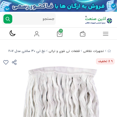
جستجو
0
نخ تی 30 سانتی مدل 207
تجهیزات نظافتی
قطعات تی شوی و ترالی
9
٪ تخفیف