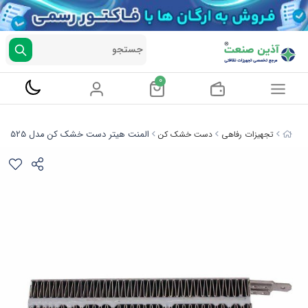
جستجو
0
المنت هیتر دست خشک کن مدل 525و625
تجهیزات رفاهی
دست خشک کن