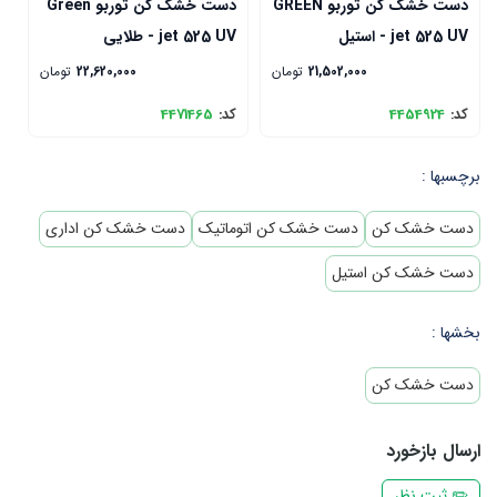
دست خشک کن توربو GREEN
دست خشک کن توربو Green
jet 525 UV - استیل
jet 525 UV - طلایی
V
21,502,000
تومان
22,620,000
تومان
کد:
4454924
کد:
4471465
ک
برچسبها :
دست خشک کن
دست خشک کن اتوماتیک
دست خشک کن اداری
دست خشک کن استیل
بخشها :
دست خشک کن
ارسال بازخورد
✏️ ثبت نظر