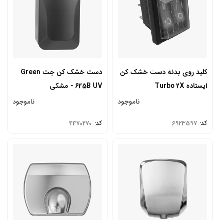
کلید روی بدنه دست خشک کن
دست خشک کن جت Green
ایستاده Turbo 2X
625B UV - مشکی
ناموجود
ناموجود
کد:
6923597
کد:
4470270