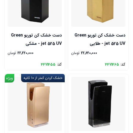
دست خشک کن توربو Green
دست خشک کن توربو Green
jet 525 UV - طلایی
jet 525 UV - مشکی
22,620,000
تومان
22,220,000
تومان
کد:
4471465
کد:
4471455
خشک کردن کمتر از 10 ثانیه
ویژه