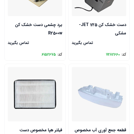
دست خشک کن JET 725-
برد چشمی دست خشک کن
مشکی
R2500w
تماس بگیرید
تماس بگیرید
کد:
7282660
کد:
6152675
قطعه جمع آوری آب مخصوص
فیلتر هپا مخصوص دست