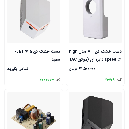
دست خشک کن MT مدل high
دست خشک کن JET 725-
speed C1 دایره ای (موتور AC)
سفید
63,500,000
تومان
تماس بگیرید
کد:
347091
کد:
7282673