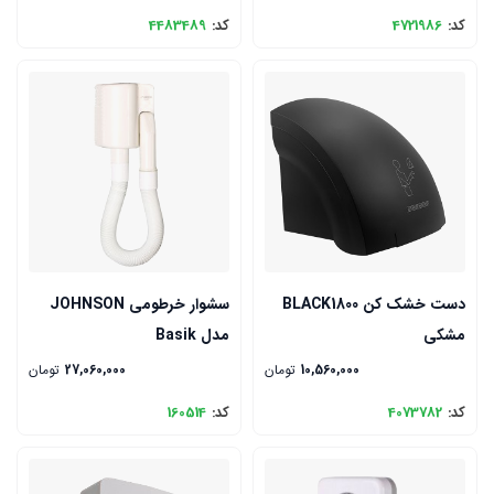
کد:
4721986
کد:
4483489
دست خشک کن BLACK1800
سشوار خرطومی JOHNSON
مشکی
مدل Basik
10,560,000
تومان
27,060,000
تومان
کد:
4073782
کد:
160514