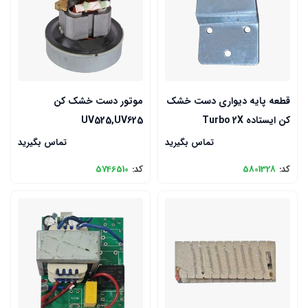
قطعه پایه دیواری دست خشک
موتور دست خشک کن
کن ایستاده Turbo 2X
UV525,UV625
تماس بگیرید
تماس بگیرید
کد:
5801328
کد:
5746510