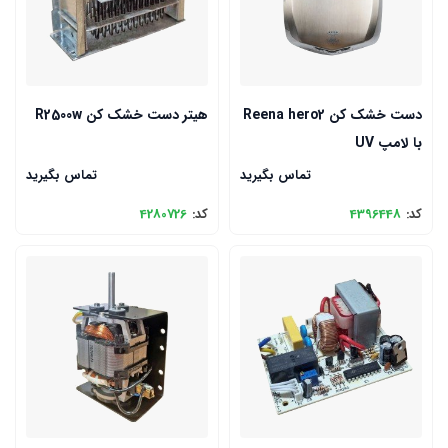
دست خشک کن Reena hero2
هیتر دست خشک کن R2500w
با لامپ UV
تماس بگیرید
تماس بگیرید
کد:
4396448
کد:
4280726