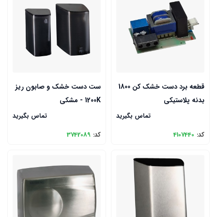
قطعه برد دست خشک کن 1800
ست دست خشک و صابون ریز
بدنه پلاستیکی
1200K - مشکی
تماس بگیرید
تماس بگیرید
کد:
4107440
کد:
3742089