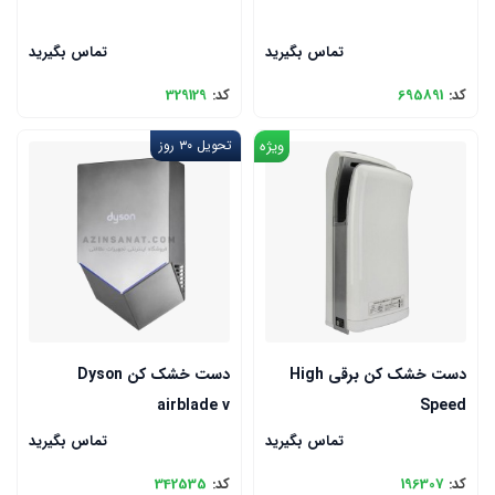
تماس بگیرید
تماس بگیرید
کد:
695891
کد:
329129
ویژه
تحویل ۳۰ روز
دست خشک کن برقی High
دست خشک کن Dyson
airblade v
Speed
تماس بگیرید
تماس بگیرید
کد:
196307
کد:
342535