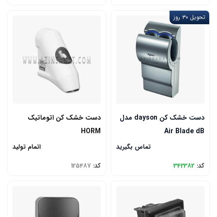
تحویل ۳۰ روز
دست خشک کن dayson مدل
دست خشک کن اتوماتیک
HORM
Air Blade dB
تماس بگیرید
اتمام تولید
کد:
342382
کد:
125487