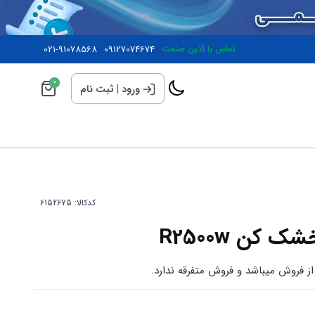
تماس با آذین صنعت
09127074674
021-91078568
0
ورود
|
ثبت نام
کدکالا:
کن R2500w
فروش میباشد و فروش متفرقه ندارد.