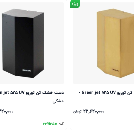
ویژه
دست خشک کن توربو Green jet 525 UV -
مشکی
220,000
22,620,000
تومان
کد:
4471455