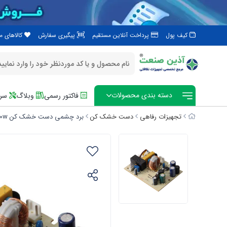
کیف پول
پرداخت آنلاین مستقیم
پیگیری سفارش
کالاهای 
دسته بندی محصولات
فاکتور رسمی
وبلاگ
سرو
تجهیزات رفاهی
دست خشک کن
برد چشمی دست خشک کن R2500w