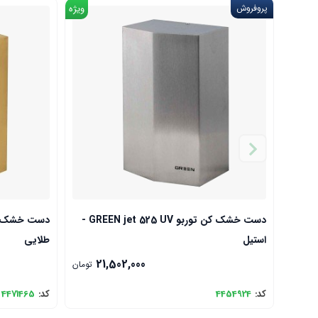
پروفروش
ویژه
دست خشک کن توربو GREEN jet 525 UV -
استیل
طلایی
21,502,000
تومان
کد:
4454924
کد:
4471465