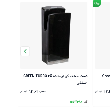
ویژه
خشک کردن کمتر 
دست خشک کن توربو Green jet 525 UV -
دست خشک کن ایستاده GREEN TURBO 2X
-مشکی
طلایی
93,620,000
22,
تومان
تومان
کد:
5531480
کد:
21993