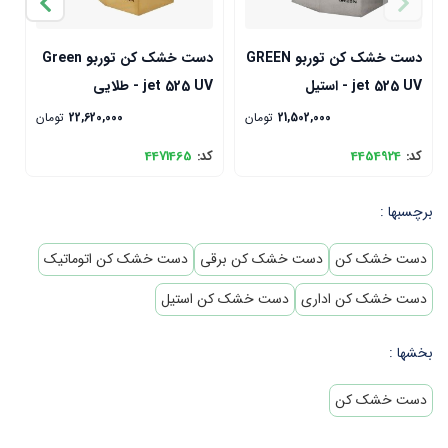
دست خشک کن توربو GREEN
دست خشک کن توربو Green
jet 525 UV - استیل
jet 525 UV - طلایی
V
21,502,000
تومان
22,620,000
تومان
کد:
4454924
کد:
4471465
ک
برچسبها :
دست خشک کن
دست خشک کن برقی
دست خشک کن اتوماتیک
دست خشک کن اداری
دست خشک کن استیل
بخشها :
دست خشک کن