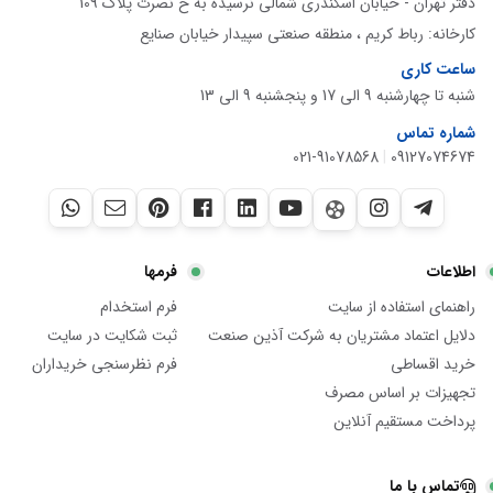
دفتر تهران - خیابان اسکندری شمالی نرسیده به خ نصرت پلاک 109
کارخانه: رباط کریم ، منطقه صنعتی سپیدار خیابان صنایع
ساعت کاری
شنبه تا چهارشنبه 9 الی 17 و پنجشنبه 9 الی 13
شماره تماس
021-91078568
|
09127074674
اطلاعات
فرمها
راهنمای استفاده از سایت
فرم استخدام
دلایل اعتماد مشتریان به شرکت آذین صنعت
ثبت شکایت در سایت
خرید اقساطی
فرم نظرسنجی خریداران
تجهیزات بر اساس مصرف
پرداخت مستقیم آنلاین
تماس با ما