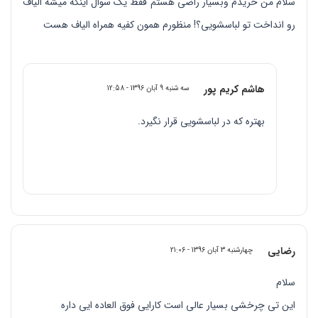
سلام من خریدم وبسیار راضی هستم فقط یک سوال اینکه میشه الیاف
رو انداخت تو لباسشویی؟! منظورم همون کفیه همراه الیاف هست
هاشم کریم پور
سه شنبه 9 آبان 1396 - 12:58
بهتره که در لباسشویی قرار نگیرد.
رضایی
چهارشنبه 3 آبان 1396 - 21:06
سلام
این تی چرخشی بسیار عالی است کارایی فوق العاده ایی داره