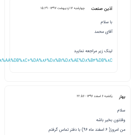
آذین صنعت
چهارشنبه 12 اردیبهشت 1397 - 15:29
با سلام
آقای محمد
لینک زیر مراجعه نمایید
+%D8%AA%DB%8C+%DA%86%D8%B1%D8%AE%D8%B4%DB%8C
بهار
یکشنبه 6 اسفند 1396 - 22:56
سلام
وقتتون بخير باشه
من امروز( ٦ اسفند ماه ٩٦) با دفتر تماس گرفتم