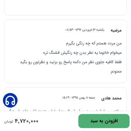
مرضیه
یکشنبه 13 فروردین 1396 - 08:53
من مردد هستم که چه رنگی بگیرم
میخوام خانوما یه نظر بدن چه رنگیش قشنگ تره
فقط کافیه جلوی نظر من دکمه پاسخ رو بزنید و نظرتون رو بگید
ممنونم
محمد هادی
جمعه 8 بهمن 1395 - 15:29
سلام می خواستم ببینم برای ارسال به اصفهان هزینه اش چقدر است؟
4,720,000
افزودن به سبد
و بهترین روش ارسال چیست؟
تومان
سوال دوم | چند روز ط.ل می کشد ارسال شود؟