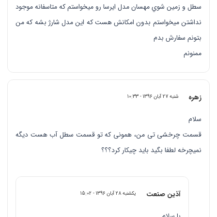
سطل و زمين شوي مهسان مدل ايرسا رو ميخواستم كه متاسفانه موجود
نداشتن ميخواستم بدون امكانش هست كه اين مدل شارژ بشه كه من
بتونم سفارش بدم
ممنونم
زهره
شنبه 27 آبان 1396 - 10:33
سلام
قسمت چرخشی تی من، همونی که تو قسمت سطل آب هست دیگه
نمیچرخه لطفا بگید باید چیکار کرد؟؟؟
آذین صنعت
یکشنبه 28 آبان 1396 - 15:02
با سلام