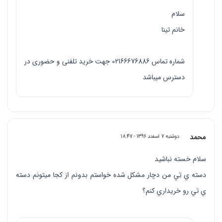
سلام
خانم تینا
شماره تماس 02166676886 جهت خرید تلفنی و حضوری در
دسترس میباشد
محمد
دوشنبه 7 اسفند 1396 - 18:47
سلام خسته نباشيد
دسته ي تِي من دچار مشكل شده خواستم بدونم از كجا ميتونم دسته
ي تي رو خريداري كنم؟