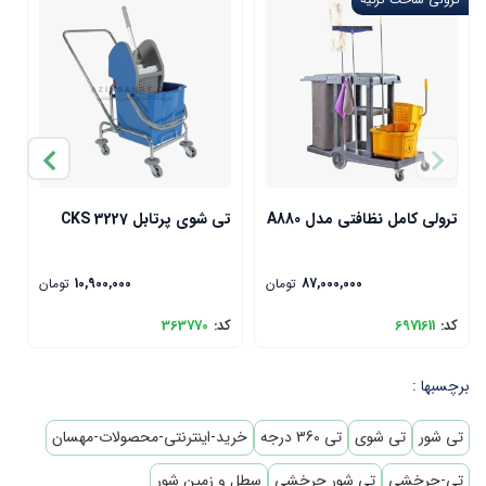
ترولی کامل نظافتی مدل A880
تی شوی پرتابل CKS 3227
0
87,000,000
تومان
10,900,000
تومان
کد:
6971611
کد:
363770
ک
برچسبها :
تی شور
تی شوی
تی 360 درجه
خرید-اینترنتی-محصولات-مهسان
تی-چرخشی
تی شور چرخشی
سطل و زمین شور