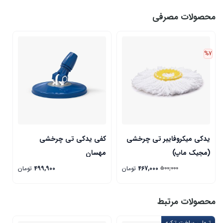
محصولات مصرفی
%7
یدکی میکروفایبر تی چرخشی
کفی یدکی تی چرخشی
(مجیک ماپ)
مهسان
467,000
تومان
499,900
تومان
500,000
محصولات مرتبط
ترولی ساخت ترکیه