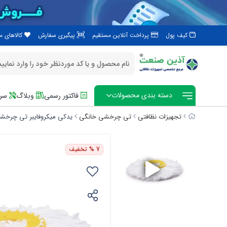
کیف پول
پرداخت آنلاین مستقیم
پیگیری سفارش
کالاهای 
دسته بندی محصولات
فاکتور رسمی
وبلاگ
سرو
تجهیزات نظافتی
تی چرخشی خانگی
یدکی میکروفایبر تی چرخش
7 %
تخفیف