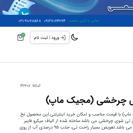
تماس با آذین صنعت
09127074674
021-91078568
0
ورود
|
ثبت نام
کدکالا:
تی چرخشی (مجیک ماپ)
اپ) با قیمت مناسب و امکان خرید اینترنتی.این محصول نخ
 تی شوی چرخشی می باشد.ساخته شده از الیاف میکرو فایبر
مناسب جهت انواع تی های چرخشی می باشد.تعویض بسیار راحت تی، جذب 95 درصدی آب از روی