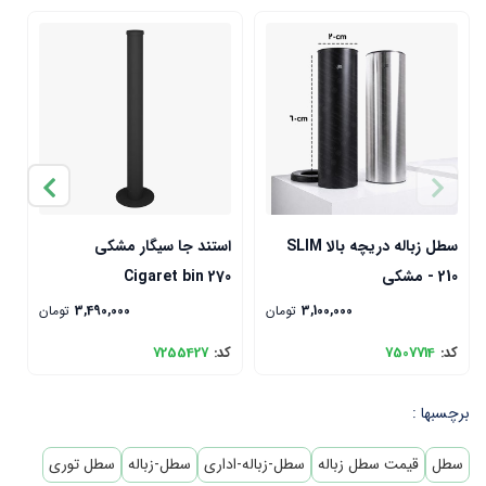
سطل زباله دریچه بالا SLIM
استند جا سیگار مشکی
ا
210 - مشکی
Cigaret bin 270
0
3,100,000
تومان
3,490,000
تومان
کد:
7507714
کد:
7255427
ک
برچسبها :
سطل
قیمت سطل زباله
سطل-زباله-اداری
سطل-زباله
سطل توری