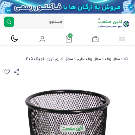
جستجو
0
سطل اداری توری کوچک 305
سطل زباله
سطل زباله اداری