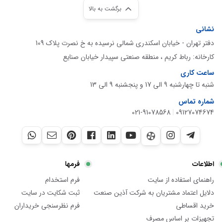
برگشت به بالا
نشانی
دفتر تهران - خیابان اسکندری شمالی نرسیده به خ نصرت پلاک 109
کارخانه: رباط کریم ، منطقه صنعتی سپیدار خیابان صنایع
ساعت کاری
شنبه تا چهارشنبه 9 الی 17 و پنجشنبه 9 الی 13
شماره تماس
021-91078568
|
09127074674
اطلاعات
فرمها
راهنمای استفاده از سایت
فرم استخدام
دلایل اعتماد مشتریان به شرکت آذین صنعت
ثبت شکایت در سایت
خرید اقساطی
فرم نظرسنجی خریداران
تجهیزات بر اساس مصرف