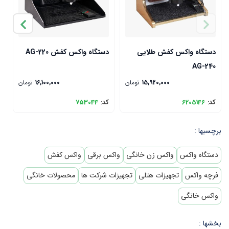
دستگاه واکس کفش طلایی
دستگاه واکس کفش AG-220
x
AG-240
15,920,000
تومان
16,100,000
تومان
کد:
6205146
کد:
753044
ک
برچسبها :
دستگاه واکس
واکس زن خانگی
واکس برقی
واکس کفش
فرچه واکس
تجهیزات هتلی
تجهیزات شرکت ها
محصولات خانگی
واکس خانگی
بخشها :