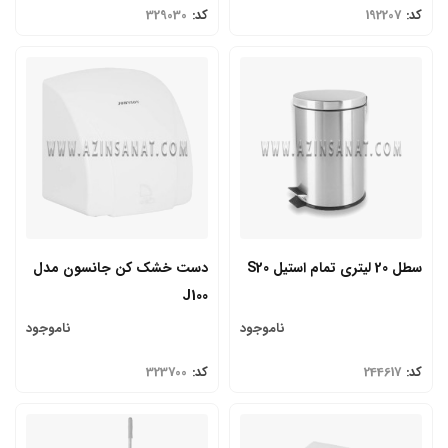
کد:
192207
کد:
329030
سطل 20 لیتری تمام استیل S20
دست خشک کن جانسون مدل
J100
ناموجود
ناموجود
کد:
244617
کد:
323700