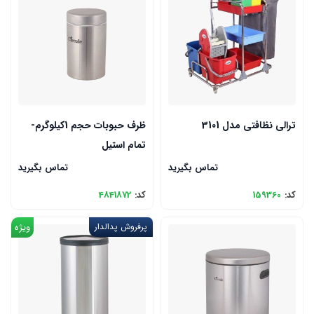
ترالی نظافتی مدل 3101
ظرف حبوبات حجم 1کیلوگرم-
تمام استیل
تماس بگیرید
تماس بگیرید
کد:
159360
کد:
4841872
پرفروش پدالدار
ویژه