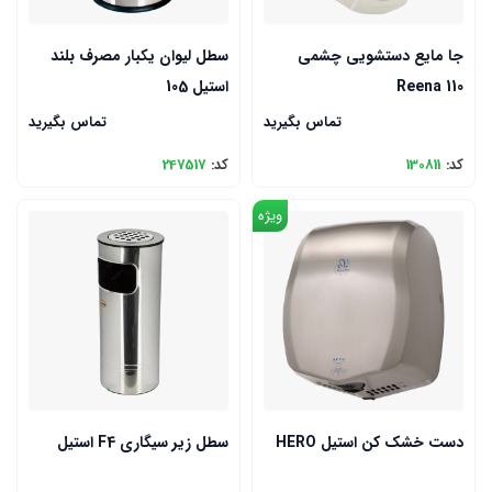
جا مایع دستشویی چشمی
سطل لیوان یکبار مصرف بلند
Reena 110
استیل 105
تماس بگیرید
تماس بگیرید
کد:
130811
کد:
247517
ویژه
دست خشک کن استیل HERO
سطل زیر سیگاری F4 استیل