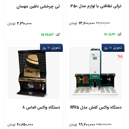
ترالی نظافتی با لوازم مدل 350
تی چرخشی دلفین مهسان
63,600,000
تومان
3,490,000
تومان
67,000,000
کد:
160564
کد:
157553
تحویل 10 روز
تحویل 10 روز
%5
دستگاه واکس کفش مدل MV5
دستگاه واکس الماس 8
99,700,000
تومان
40,650,000
تومان
105,000,000