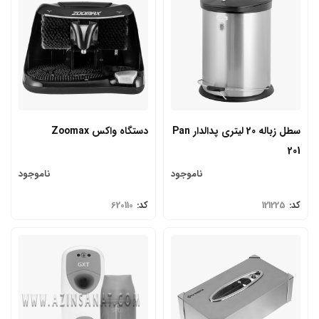
سطل زباله 20 لیتری پدالدار Pan
دستگاه واکس Zoomax
201
ناموجود
ناموجود
کد:
121225
کد:
620110