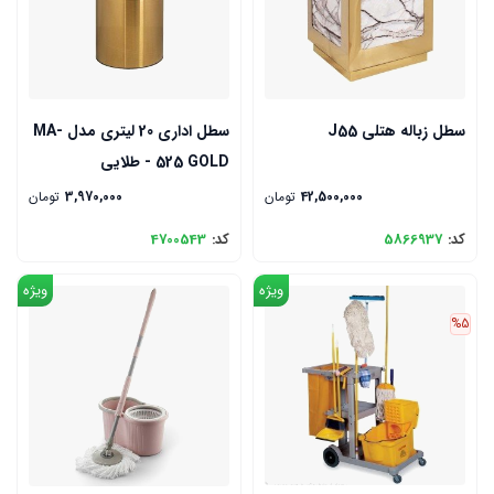
سطل زباله هتلی J55
سطل اداری 20 لیتری مدل MA-
525 GOLD - طلایی
42,500,000
تومان
3,970,000
تومان
کد:
5866937
کد:
4700543
ویژه
ویژه
%5