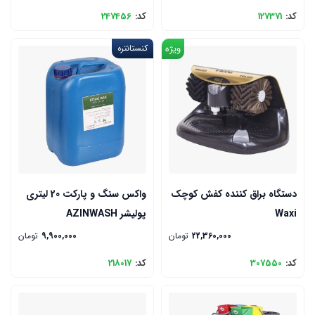
کد:
127371
کد:
247456
ویژه
کنستانتره
دستگاه براق کننده کفش کوچک
واکس سنگ و پارکت 20 لیتری
Waxi
پولیشر AZINWASH
22,360,000
تومان
9,900,000
تومان
کد:
307550
کد:
218017