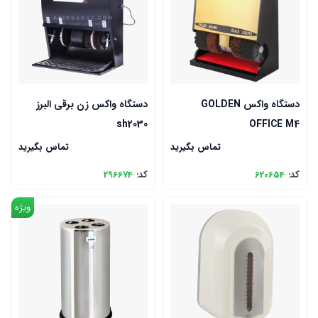
دستگاه واکس GOLDEN
دستگاه واکس زن برقی البرز
sh2030
OFFICE M4
تماس بگیرید
تماس بگیرید
کد:
620654
کد:
296674
ویژه