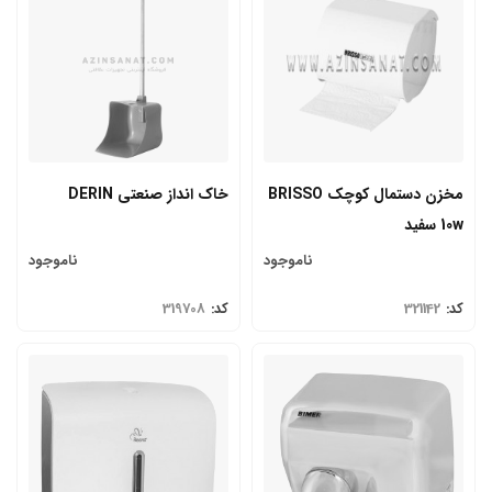
مخزن دستمال کوچک BRISSO
خاک انداز صنعتی DERIN
10w سفید
ناموجود
ناموجود
کد:
321142
کد:
319708