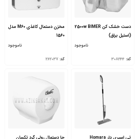
دست خشک کن 2500w BIMER
مخزن دستمال کاغذی M60 مدل
(استیل براق)
1560
ناموجود
ناموجود
کد:
308244
کد:
262037
تی اسپری دار Homara
جا دستمال رولی گرد تکسان