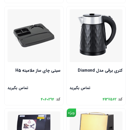
کتری برقی مدل Diamond
سینی چای ساز ملامینه H5
تماس بگیرید
تماس بگیرید
کد:
4137562
کد:
4060294
ویژه