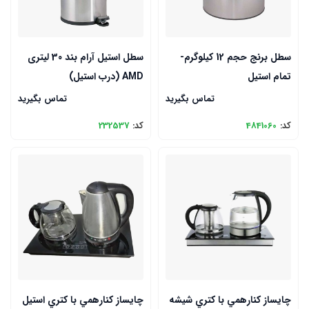
سطل برنج حجم 12 کیلوگرم-
سطل استیل آرام بند 30 لیتری
تمام استیل
AMD (درب استیل)
تماس بگیرید
تماس بگیرید
کد:
4841060
کد:
232537
چايساز كنارهمي با كتري شیشه
چايساز كنارهمي با كتري استيل