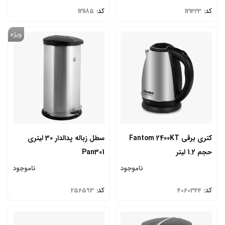
کد:
121423
کد:
121185
ویژه
کتری برقی Fantom 2400KT
سطل زباله پدالدار 30 لیتری
حجم 1.2 لیتر
Pan301
ناموجود
ناموجود
کد:
4060344
کد:
256593