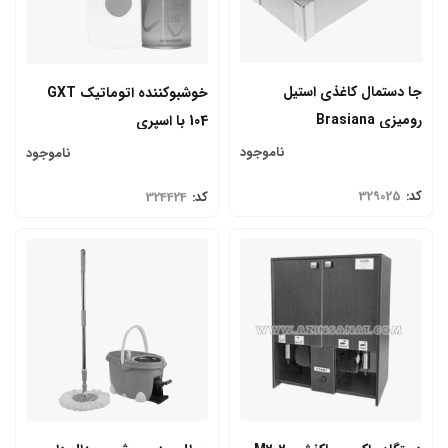
جا دستمال کاغذی استیل
خوشبوکننده اتوماتیک GXT
رومیزی Brasiana
104 با اسپری
ناموجود
ناموجود
کد:
329025
کد:
324424