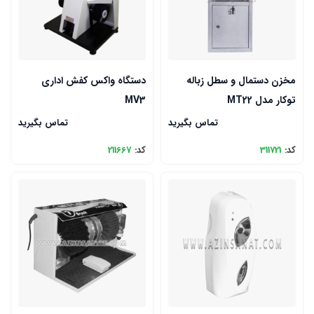
مخزن دستمال و سطل زباله
دستگاه واکس کفش اداری
توکار مدل MT22
MV3
تماس بگیرید
تماس بگیرید
کد:
311721
کد:
211667