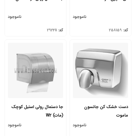
ناموجود
ناموجود
کد:
258159
کد:
292411
دست خشک کن جانسون
جا دستمال رولی استیل کوچک
ماموت
(مات) W2
ناموجود
ناموجود