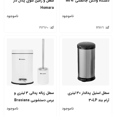
دستگاه واکس جاکفشی M202
سطل و زمین شوی پدال دار
Homara
ناموجود
ناموجود
کد:
121189
کد:
192960
سطل استیل پدالدار 30 لیتری
سطل زباله پدالی 3 لیتری و
آرام بند 30LP
برس دستشویی Brasiana
ناموجود
ناموجود