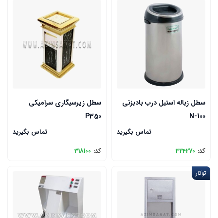
سطل زباله استیل درب بادبزنی
سطل زیرسیگاری سرامیکی
P350
N-100
تماس بگیرید
تماس بگیرید
کد:
324270
کد:
318100
توکار