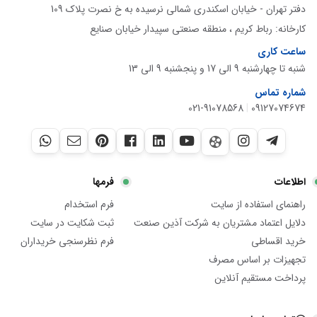
دفتر تهران - خیابان اسکندری شمالی نرسیده به خ نصرت پلاک 109
کارخانه: رباط کریم ، منطقه صنعتی سپیدار خیابان صنایع
ساعت کاری
شنبه تا چهارشنبه 9 الی 17 و پنجشنبه 9 الی 13
شماره تماس
021-91078568
|
09127074674
اطلاعات
فرمها
راهنمای استفاده از سایت
فرم استخدام
دلایل اعتماد مشتریان به شرکت آذین صنعت
ثبت شکایت در سایت
خرید اقساطی
فرم نظرسنجی خریداران
تجهیزات بر اساس مصرف
پرداخت مستقیم آنلاین