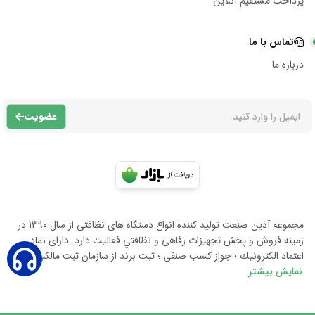
پرداخت مستقیم آنلاین
تماس با ما
درباره ما
عضویت
مجموعه آذين صنعت توليد كننده انواع دستگاه هاى نظافتى از سال 1390 در
زمينه فروش و پخش تجهيزات رفاهى و نظافتي فعاليت دارد. داراى نماد
اعتماد الكترونيك ؛ جواز كسب صنفى ؛ ثبت برند از سازمان ثبت مالكيت معن
نمایش بیشتر