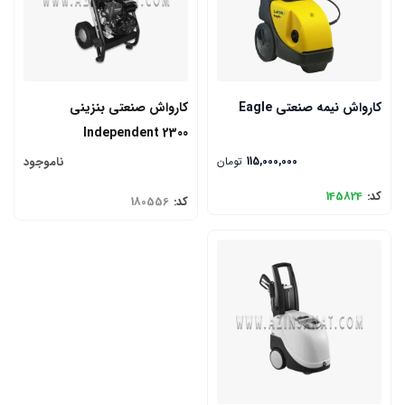
کارواش نیمه صنعتی Eagle
کارواش صنعتی بنزینی
Independent 2300
115,000,000
تومان
ناموجود
کد:
145824
کد:
180556