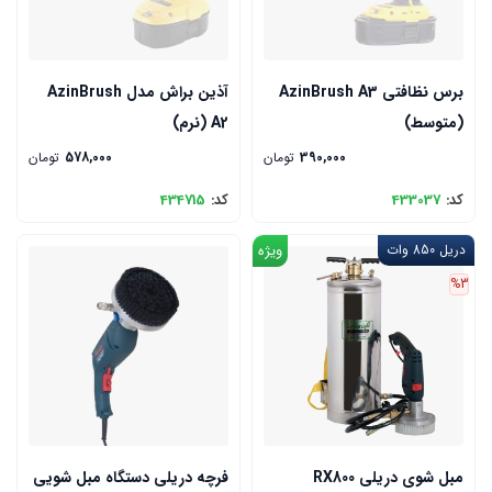
برس نظافتی AzinBrush A3
آذین براش مدل AzinBrush
(متوسط)
A2 (نرم)
390,000
تومان
578,000
تومان
کد:
433037
کد:
434715
دریل 850 وات
ویژه
%3
مبل شوی دریلی RX800
فرچه دریلی دستگاه مبل شویی