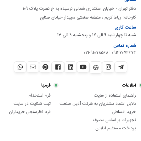
دفتر تهران - خیابان اسکندری شمالی نرسیده به خ نصرت پلاک 109
کارخانه: رباط کریم ، منطقه صنعتی سپیدار خیابان صنایع
ساعت کاری
شنبه تا چهارشنبه 9 الی 17 و پنجشنبه 9 الی 13
شماره تماس
021-91078568
|
09127074674
اطلاعات
فرمها
راهنمای استفاده از سایت
فرم استخدام
دلایل اعتماد مشتریان به شرکت آذین صنعت
ثبت شکایت در سایت
خرید اقساطی
فرم نظرسنجی خریداران
تجهیزات بر اساس مصرف
پرداخت مستقیم آنلاین