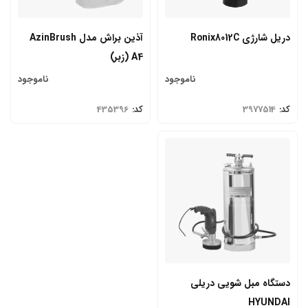
دریل شارژی Ronix8012C
آذین براش مدل AzinBrush
A4 (زبر)
ناموجود
ناموجود
کد:
3977514
کد:
435396
دستگاه مبل شویی دریلی
HYUNDAI