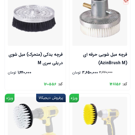
%3
فرچه مبل شویی حرفه ای
فرچه یدکی (متحرک) مبل شوی
(AzinBrush M)
دریلی سری M
3,650,000
تومان
1,440,000
تومان
3,770,000
کد:
148156
کد:
160556
ویژه
پرفروش دیجیکالا
ویژه