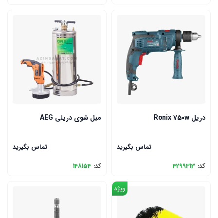
دریل Ronix 750w
مبل شوی دریلی AEG
تماس بگیرید
تماس بگیرید
کد:
4299313
کد:
148154
ویژه