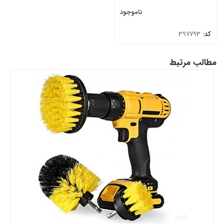
ناموجود
کد:
397793
مطالب مرتبط