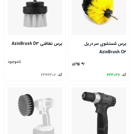
برس شستشوی سر دریل
برس نظافتی AzinBrush D3
AzinBrush C3
ناموجود
به زودی
کد:
433036
کد:
4344306