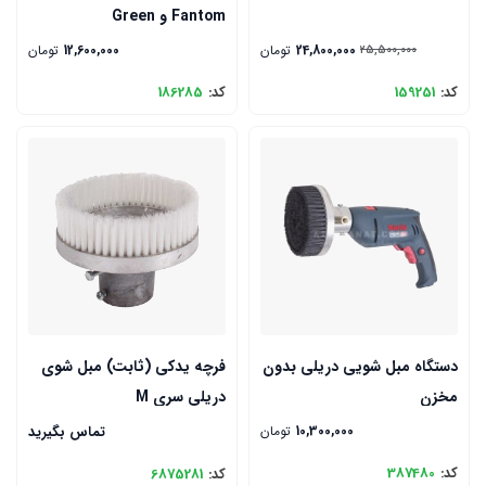
Fantom و Green
24,800,000
تومان
12,600,000
تومان
25,500,000
کد:
159251
کد:
186285
دستگاه مبل شویی دریلی بدون
فرچه یدکی (ثابت) مبل شوی
مخزن
دریلی سری M
10,300,000
تومان
تماس بگیرید
کد:
387480
کد:
6875281