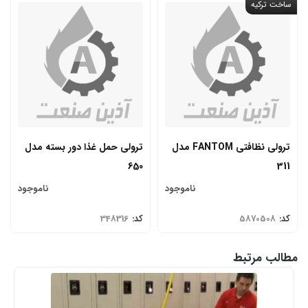
ساخت ترکیه
ترولی نظافتی FANTOM مدل
ترولی حمل غذا دور بسته مدل
650
311
ناموجود
ناموجود
کد:
5870508
کد:
348316
مطالب مرتبط