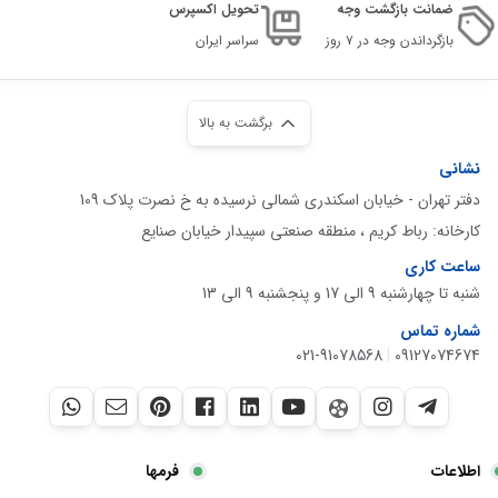
ضمانت بازگشت وجه
تحویل اکسپرس
بازگرداندن وجه در ۷ روز
سراسر ایران
برگشت به بالا
نشانی
دفتر تهران - خیابان اسکندری شمالی نرسیده به خ نصرت پلاک 109
کارخانه: رباط کریم ، منطقه صنعتی سپیدار خیابان صنایع
ساعت کاری
شنبه تا چهارشنبه 9 الی 17 و پنجشنبه 9 الی 13
شماره تماس
021-91078568
|
09127074674
اطلاعات
فرمها