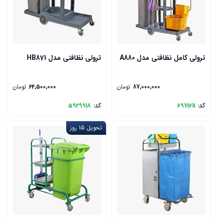
ترولی کامل نظافتی مدل A880
ترولی نظافتی مدل HB871
87,000,000
تومان
64,500,000
تومان
کد:
6971611
کد:
5929918
تحویل 15 روز