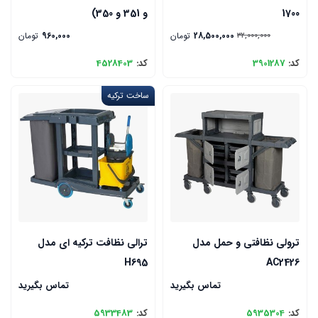
1700
و 351 و 350)
28,500,000
تومان
960,000
تومان
32,000,000
کد:
3901287
کد:
4528403
ساخت ترکیه
ترولی نظافتی و حمل مدل
ترالی نظافت ترکیه ای مدل
H695
AC2426
تماس بگیرید
تماس بگیرید
کد:
5935304
کد:
5933483