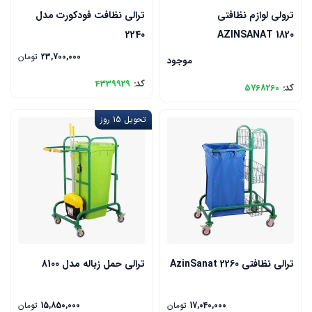
ترولی لوازم نظافتی
ترالی نظافت فودکورت مدل
2240
AZINSANAT 1820
23,700,000
تومان
موجود
کد:
4339929
کد:
5768260
تحویل 15 روز
ترالی نظافتی AzinSanat 2260
ترالی حمل زباله مدل 8100
17,040,000
تومان
15,850,000
تومان