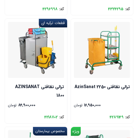
کد:
4324295
کد:
4296998
قطعات ترکیه ای
ترالی نظافتی AzinSanat 2250
ترالی نظافتی AZINSANAT
1800
16,950,000
تومان
84,900,000
تومان
کد:
4289149
کد:
4218702
ویژه
مخصوص بیمارستان