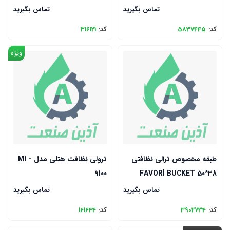
تماس بگیرید
تماس بگیرید
کد:
5837445
کد:
316121
ویژه
طبقه مخصوص ترالی نظافتی
ترولی نظافت هتلی مدل M1 -
9100
FAVORİ BUCKET 50*38
تماس بگیرید
تماس بگیرید
کد:
3902734
کد:
161644