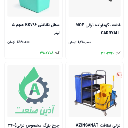
سطل نظافتی KK796 حجم 5
قطعه نگهدارنده ترالی MOP
لیتر
CARRYALL
1,260,000
تومان
1,780,000
تومان
کد:
3902708
کد:
3902740
%11
ترالی نظافت AZINSANAT
چرخ بزرگ مخصوص ترالی(360