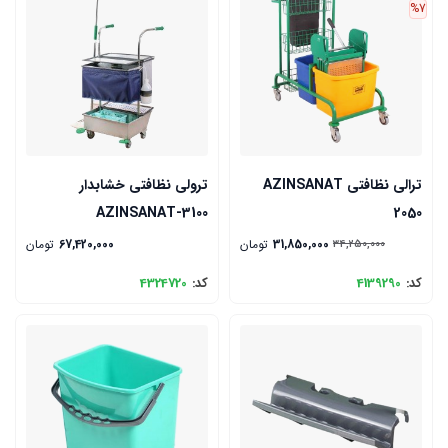
%7
ترالی نظافتی AZINSANAT
ترولی نظافتی خشابدار
AZINSANAT-3100
2050
31,850,000
تومان
67,420,000
تومان
34,250,000
کد:
4139290
کد:
4324720