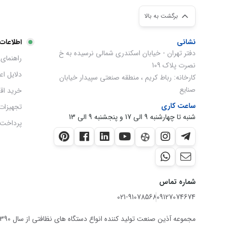
برگشت به بالا
نشانی
اطلاعات
دفتر تهران - خیابان اسکندری شمالی نرسیده به خ
راهنمای 
نصرت پلاک 109
دلایل ا
کارخانه: رباط کریم ، منطقه صنعتی سپیدار خیابان
صنایع
خرید اق
ساعت کاری
تجهیزات
شنبه تا چهارشنبه 9 الی 17 و پنجشنبه 9 الی 13
پرداخت 
شماره تماس
021-91078568
09127074674