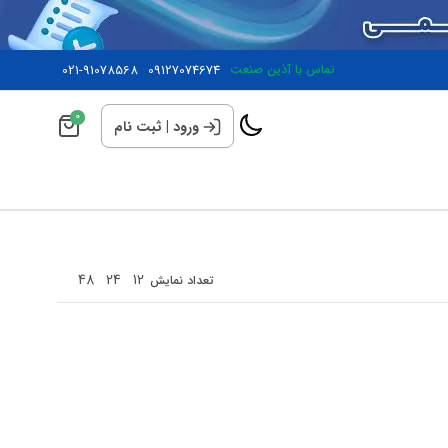
تماس با آذین صنعت
09127074674
021-91078568
0
ورود
|
ثبت نام
48
24
12
تعداد نمایش