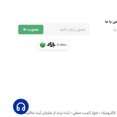
س با ما
عضویت
ما
عاليت دارد. داراى نماد اعتماد الكترونيك ؛ جواز كسب صنفى ؛ ثبت برند از سازمان ثبت مالكيت