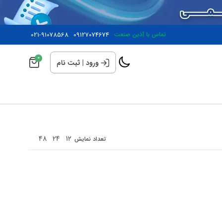
تماس با آذین صنعت
09127074674
021-91078568
0
ورود
|
ثبت نام
48
24
12
تعداد نمایش