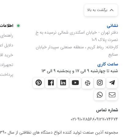
برگشت به بالا
نشانی
اطلاعات
دفتر تهران - خیابان اسکندری شمالی نرسیده به خ
راهنمای 
نصرت پلاک 109
دلایل ا
کارخانه: رباط کریم ، منطقه صنعتی سپیدار خیابان
صنایع
خرید اق
ساعت کاری
تجهیزات
شنبه تا چهارشنبه 9 الی 17 و پنجشنبه 9 الی 13
پرداخت 
شماره تماس
021-91078568
09127074674