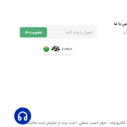
س با ما
عضویت
ما
عاليت دارد. داراى نماد اعتماد الكترونيك ؛ جواز كسب صنفى ؛ ثبت برند از سازمان ثبت مالكيت