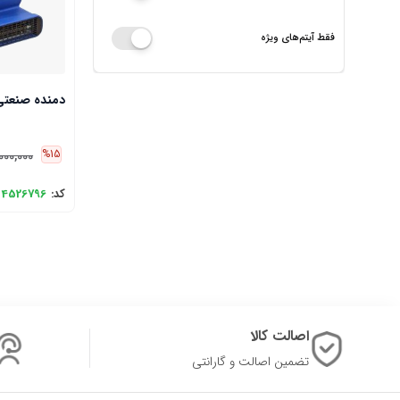
فقط آیتم‌های ویژه
دمنده صنعتی ق
%15
000,000
کد:
4526796
اصالت کالا
تضمین اصالت و گارانتی