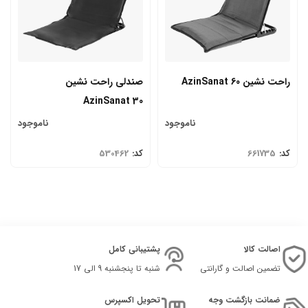
راحت نشین AzinSanat 60
صندلی راحت نشین
AzinSanat 30
ناموجود
ناموجود
کد:
661735
کد:
530462
اصالت کالا
پشتیبانی کامل
تضمین اصالت و گارانتی
شنبه تا پنجشنبه 9 الی 17
ضمانت بازگشت وجه
تحویل اکسپرس