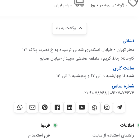
بازگرداندن وجه در ۷ روز
سراسر ایران
برگشت به بالا
نشانی
دفتر تهران - خیابان اسکندری شمالی نرسیده به خ نصرت پلاک 109
کارخانه: رباط کریم ، منطقه صنعتی سپیدار خیابان صنایع
ساعت کاری
شنبه تا چهارشنبه 9 الی 17 و پنجشنبه 9 الی 13
شماره تماس
021-91078568
|
09127074674
اطلاعات
فرمها
راهنمای استفاده از سایت
فرم استخدام